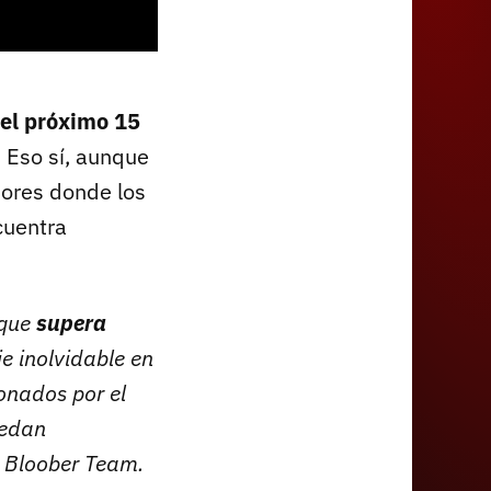
el próximo 15
. Eso sí, aunque
dores donde los
cuentra
 que
supera
je inolvidable en
onados por el
uedan
e Bloober Team.