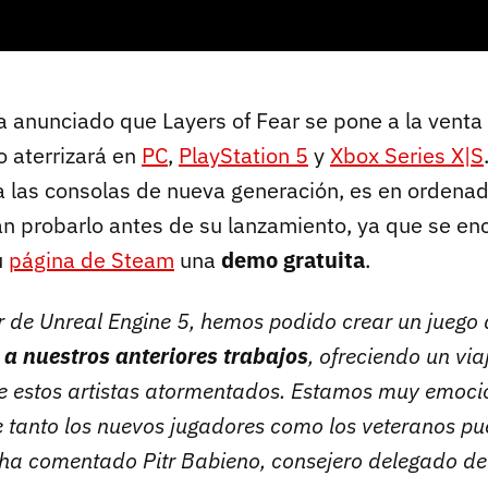
 anunciado que Layers of Fear se pone a la venta
o aterrizará en
PC
,
PlayStation 5
y
Xbox Series X|S
a las consolas de nueva generación, es en ordena
n probarlo antes de su lanzamiento, ya que se en
u
página de Steam
una
demo gratuita
.
r de Unreal Engine 5, hemos podido crear un juego
a nuestros anteriores trabajos
, ofreciendo un via
e estos artistas atormentados. Estamos muy emoci
 tanto los nuevos jugadores como los veteranos p
 ha comentado Pitr Babieno, consejero delegado d