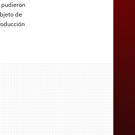
 pudieron
objeto de
roducción