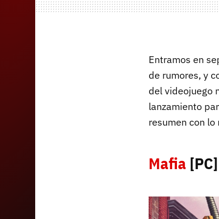
Entramos en se
de rumores, y c
del videojuego n
lanzamiento pa
resumen con lo 
Mafia
[PC]