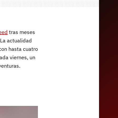
eed
tras meses
 La actualidad
 con hasta cuatro
da viernes, un
venturas.