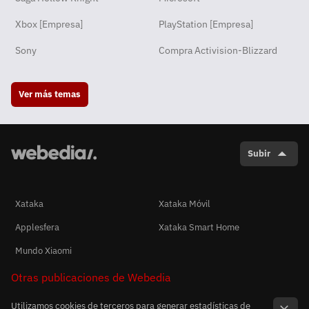
Xbox [Empresa]
PlayStation [Empresa]
Sony
Compra Activision-Blizzard
Ver más temas
Subir
Xataka
Xataka Móvil
Applesfera
Xataka Smart Home
Mundo Xiaomi
Otras publicaciones de Webedia
Utilizamos cookies de terceros para generar estadísticas de