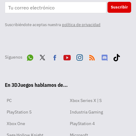
Suscribir
Suscribiéndote aceptas nuestra
política de privacidad
Síguenos
Wha
Twit
Fac
Yout
Inst
RSS
Disc
Tikt
tsA
ter
ebo
ube
agra
ord
ok
En 3DJuegos hablamos de...
pp
ok
m
PC
Xbox Series X | S
PlayStation 5
Industria Gaming
Xbox One
PlayStation 4
Saga Hollow Knight
Microsoft