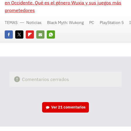
en Occidente. Qué es el género Wuxia y sus juegos más
prometedores
TEMAS
Noticias
Black Myth: Wukong
PC
PlayStation 5
Facebook
Twitter
Flipboard
E-
Whatsapp
mail
Comentarios cerrados
Ver
21 comentarios