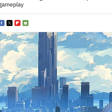
Entra en 3D
 gameplay
Facebook
Twitter
Flipboard
E-
mail