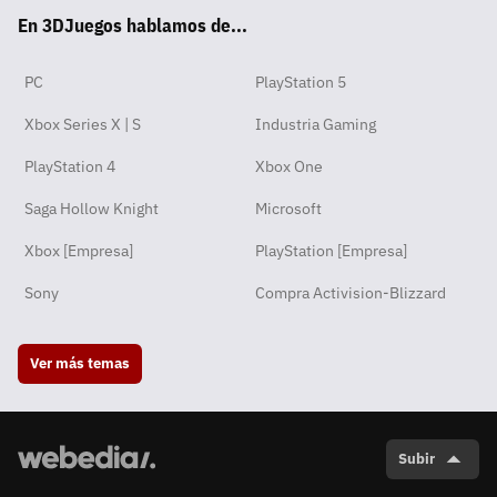
En 3DJuegos hablamos de...
pp
ok
m
PC
PlayStation 5
Xbox Series X | S
Industria Gaming
PlayStation 4
Xbox One
Saga Hollow Knight
Microsoft
Xbox [Empresa]
PlayStation [Empresa]
Sony
Compra Activision-Blizzard
Ver más temas
Subir