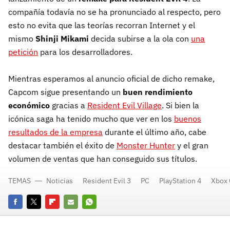
compañía todavía no se ha pronunciado al respecto, pero
esto no evita que las teorías recorran Internet y el
mismo
Shinji Mikami
decida subirse a la ola con
una
petición
para los desarrolladores.
Mientras esperamos al anuncio oficial de dicho remake,
Capcom sigue presentando un
buen rendimiento
económico
gracias a
Resident Evil Village
. Si bien la
icónica saga ha tenido mucho que ver en los
buenos
resultados de la empresa
durante el último año, cabe
destacar también el éxito de
Monster Hunter
y el gran
volumen de ventas que han conseguido sus títulos.
TEMAS
Noticias
Resident Evil 3
PC
PlayStation 4
Xbox
Facebook
Twitter
Flipboard
E-
Whatsapp