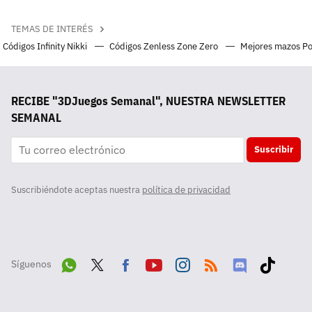
TEMAS DE INTERÉS
Códigos Infinity Nikki
Códigos Zenless Zone Zero
Mejores mazos P
RECIBE "3DJuegos Semanal", NUESTRA NEWSLETTER
SEMANAL
Suscribir
Suscribiéndote aceptas nuestra
política de privacidad
Síguenos
Wha
Twit
Fac
Yout
Inst
RSS
Disc
Tikt
tsA
ter
ebo
ube
agra
ord
ok