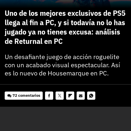
carácter inicial), pero no mayúsculas, espacios, tildes
¿Todavía no tienes cuenta?
o caracteres especiales.
Uno de los mejores exclusivos de PS5
He leído y acepto la
politica de privacidad y
llega al fin a PC, y si todavía no lo has
Regístrate gratis
de participación
jugado ya no tienes excusa: análisis
Registrarse en 3DJuegos
de Returnal en PC
El inicio de sesión con Facebook ya no está
Un desafiante juego de acción roguelite
disponible, pero puedes seguir usando tu cuenta
con un acabado visual espectacular. Así
de 3DJuegos:
Entra con Google
es lo nuevo de Housemarque en PC.
Recupera tu acceso con Facebook
¿Ya tienes cuenta?
72 comentarios
Facebook
Twitter
Flipboard
E-
Whatsapp
Entra en 3DJuegos
mail