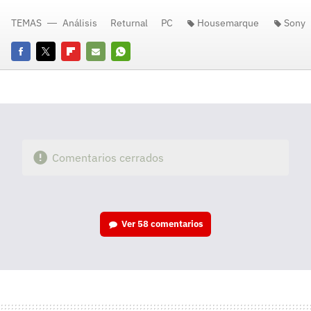
TEMAS
Análisis
Returnal
PC
Housemarque
Sony
Facebook
Twitter
Flipboard
E-
Whatsapp
mail
Comentarios cerrados
Ver
58 comentarios