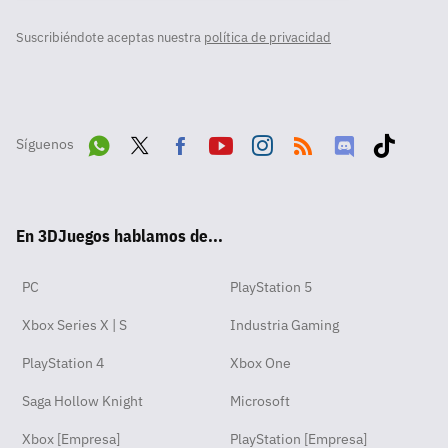
Suscribiéndote aceptas nuestra
política de privacidad
Síguenos
Wha
Twit
Fac
Yout
Inst
RSS
Disc
Tikt
tsA
ter
ebo
ube
agra
ord
ok
En 3DJuegos hablamos de...
pp
ok
m
PC
PlayStation 5
Xbox Series X | S
Industria Gaming
PlayStation 4
Xbox One
Saga Hollow Knight
Microsoft
Xbox [Empresa]
PlayStation [Empresa]