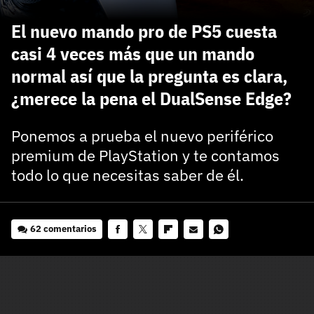
carácter inicial), pero no mayúsculas, espacios, tildes
¿Todavía no tienes cuenta?
o caracteres especiales.
El nuevo mando pro de PS5 cuesta
He leído y acepto la
politica de privacidad y
casi 4 veces más que un mando
Regístrate gratis
de participación
normal así que la pregunta es clara,
Registrarse en 3DJuegos
¿merece la pena el DualSense Edge?
El inicio de sesión con Facebook ya no está
Ponemos a prueba el nuevo periférico
disponible, pero puedes seguir usando tu cuenta
premium de PlayStation y te contamos
de 3DJuegos:
Entra con Google
todo lo que necesitas saber de él.
Recupera tu acceso con Facebook
¿Ya tienes cuenta?
62 comentarios
Facebook
Twitter
Flipboard
E-
Whatsapp
Entra en 3DJuegos
mail