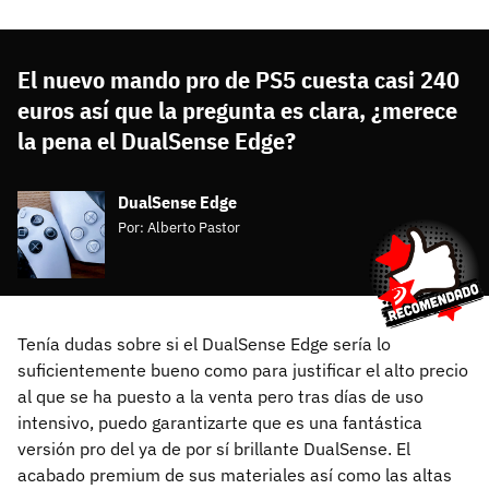
El nuevo mando pro de PS5 cuesta casi 240
euros así que la pregunta es clara, ¿merece
la pena el DualSense Edge?
DualSense Edge
Por:
Alberto Pastor
Tenía dudas sobre si el DualSense Edge sería lo
suficientemente bueno como para justificar el alto precio
al que se ha puesto a la venta pero tras días de uso
intensivo, puedo garantizarte que es una fantástica
versión pro del ya de por sí brillante DualSense. El
acabado premium de sus materiales así como las altas