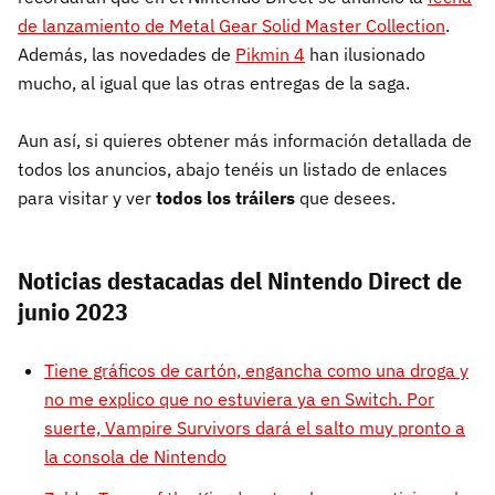
de lanzamiento de Metal Gear Solid Master Collection
.
Además, las novedades de
Pikmin 4
han ilusionado
mucho, al igual que las otras entregas de la saga.
Aun así, si quieres obtener más información detallada de
todos los anuncios, abajo tenéis un listado de enlaces
para visitar y ver
todos los tráilers
que desees.
Noticias destacadas del Nintendo Direct de
junio 2023
Tiene gráficos de cartón, engancha como una droga y
no me explico que no estuviera ya en Switch. Por
suerte, Vampire Survivors dará el salto muy pronto a
la consola de Nintendo