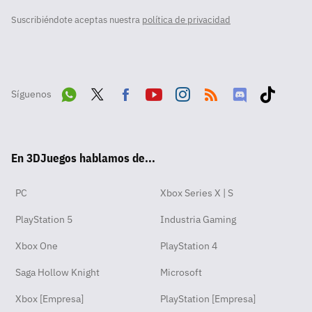
Suscribiéndote aceptas nuestra
política de privacidad
Síguenos
Wha
Twit
Fac
Yout
Inst
RSS
Disc
Tikt
tsA
ter
ebo
ube
agra
ord
ok
En 3DJuegos hablamos de...
pp
ok
m
PC
Xbox Series X | S
PlayStation 5
Industria Gaming
Xbox One
PlayStation 4
Saga Hollow Knight
Microsoft
Xbox [Empresa]
PlayStation [Empresa]