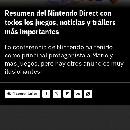
carácter inicial), pero no mayúsculas, espacios, tildes
¿Todavía no tienes cuenta?
o caracteres especiales.
Resumen del Nintendo Direct con
He leído y acepto la
politica de privacidad y
todos los juegos, noticias y tráilers
Regístrate gratis
de participación
más importantes
Registrarse en 3DJuegos
La conferencia de Nintendo ha tenido
como principal protagonista a Mario y
El inicio de sesión con Facebook ya no está
disponible, pero puedes seguir usando tu cuenta
más juegos, pero hay otros anuncios muy
de 3DJuegos:
Entra con Google
ilusionantes
Recupera tu acceso con Facebook
¿Ya tienes cuenta?
4 comentarios
Facebook
Twitter
Flipboard
E-
Whatsapp
mail
Entra en 3DJuegos