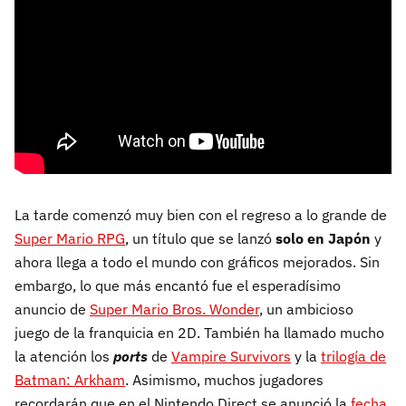
La tarde comenzó muy bien con el regreso a lo grande de
Super Mario RPG
, un título que se lanzó
solo en Japón
y
ahora llega a todo el mundo con gráficos mejorados. Sin
embargo, lo que más encantó fue el esperadísimo
anuncio de
Super Mario Bros. Wonder
, un ambicioso
juego de la franquicia en 2D. También ha llamado mucho
la atención los
ports
de
Vampire Survivors
y la
trilogía de
Batman: Arkham
. Asimismo, muchos jugadores
recordarán que en el Nintendo Direct se anunció la
fecha