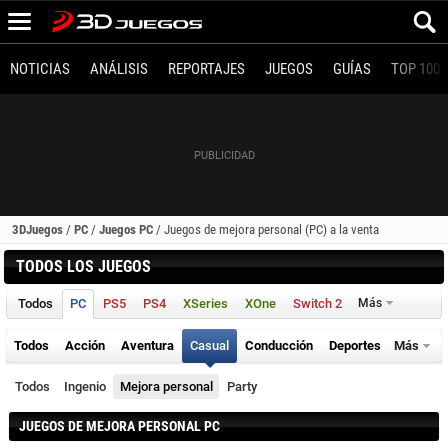
NOTICIAS
ANÁLISIS
REPORTAJES
JUEGOS
GUÍAS
TOP 100
3DJuegos
/
PC
/
Juegos PC
/
Juegos de mejora personal (PC) a la venta
TODOS LOS JUEGOS
Todos
PC
PS5
PS4
XSeries
XOne
Switch 2
Más
Todos
Acción
Aventura
Casual
Conducción
Deportes
Más
Todos
Ingenio
Mejora personal
Party
JUEGOS DE MEJORA PERSONAL PC