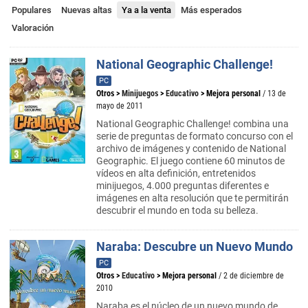
Populares
Nuevas altas
Ya a la venta
Más esperados
Valoración
National Geographic Challenge!
PC
Otros
>
Minijuegos
>
Educativo
>
Mejora personal
/ 13 de
mayo de 2011
National Geographic Challenge! combina una
serie de preguntas de formato concurso con el
archivo de imágenes y contenido de National
Geographic. El juego contiene 60 minutos de
vídeos en alta definición, entretenidos
minijuegos, 4.000 preguntas diferentes e
imágenes en alta resolución que te permitirán
descubrir el mundo en toda su belleza.
Naraba: Descubre un Nuevo Mundo
PC
Otros
>
Educativo
>
Mejora personal
/ 2 de diciembre de
2010
Naraba es el núcleo de un nuevo mundo de