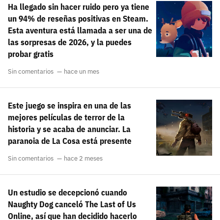
Ha llegado sin hacer ruido pero ya tiene
carácter inicial), pero no mayúsculas, espacios, tildes
¿Todavía no tienes cuenta?
o caracteres especiales.
un 94% de reseñas positivas en Steam.
Esta aventura está llamada a ser una de
He leído y acepto la
politica de privacidad y
Regístrate gratis
las sorpresas de 2026, y la puedes
de participación
probar gratis
Registrarse en 3DJuegos
Sin comentarios
hace un mes
El inicio de sesión con Facebook ya no está
disponible, pero puedes seguir usando tu cuenta
Este juego se inspira en una de las
de 3DJuegos:
Entra con Google
mejores películas de terror de la
historia y se acaba de anunciar. La
Recupera tu acceso con Facebook
paranoia de La Cosa está presente
¿Ya tienes cuenta?
Sin comentarios
hace 2 meses
Entra en 3DJuegos
Un estudio se decepcionó cuando
Naughty Dog canceló The Last of Us
Online, así que han decidido hacerlo