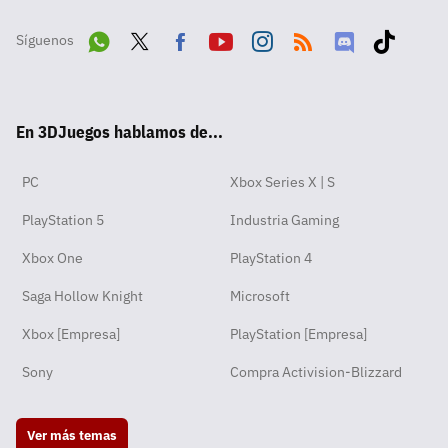
Síguenos
Wha
Twit
Fac
Yout
Inst
RSS
Disc
Tikt
tsA
ter
ebo
ube
agra
ord
ok
En 3DJuegos hablamos de...
pp
ok
m
PC
Xbox Series X | S
PlayStation 5
Industria Gaming
Xbox One
PlayStation 4
Saga Hollow Knight
Microsoft
Xbox [Empresa]
PlayStation [Empresa]
Sony
Compra Activision-Blizzard
Ver más temas