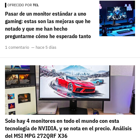
carácter inicial), pero no mayúsculas, espacios, tildes
OFRECIDO POR
TCL
¿Todavía no tienes cuenta?
o caracteres especiales.
Pasar de un monitor estándar a uno
He leído y acepto la
politica de privacidad y
gaming: estas son las mejoras que he
Regístrate gratis
de participación
notado y que me han hecho
preguntarme cómo he esperado tanto
Registrarse en 3DJuegos
1 comentario
hace 5 días
El inicio de sesión con Facebook ya no está
disponible, pero puedes seguir usando tu cuenta
de 3DJuegos:
Entra con Google
Recupera tu acceso con Facebook
¿Ya tienes cuenta?
Entra en 3DJuegos
Solo hay 4 monitores en todo el mundo con esta
tecnología de NVIDIA, y se nota en el precio. Análisis
del MSI MPG 272QRF X36