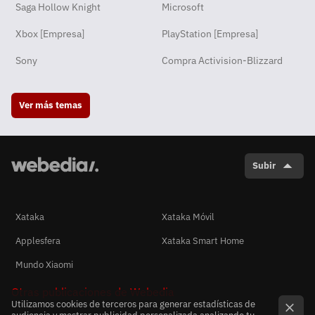
Saga Hollow Knight
Microsoft
Xbox [Empresa]
PlayStation [Empresa]
Sony
Compra Activision-Blizzard
Ver más temas
Subir
Xataka
Xataka Móvil
Applesfera
Xataka Smart Home
Mundo Xiaomi
Otras publicaciones de Webedia
Utilizamos cookies de terceros para generar estadísticas de