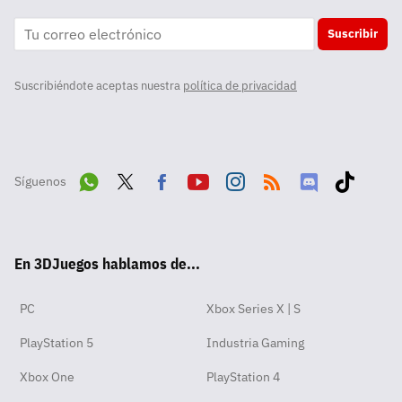
Suscribir
Suscribiéndote aceptas nuestra
política de privacidad
Síguenos
Wha
Twit
Fac
Yout
Inst
RSS
Disc
Tikt
tsA
ter
ebo
ube
agra
ord
ok
En 3DJuegos hablamos de...
pp
ok
m
PC
Xbox Series X | S
PlayStation 5
Industria Gaming
Xbox One
PlayStation 4