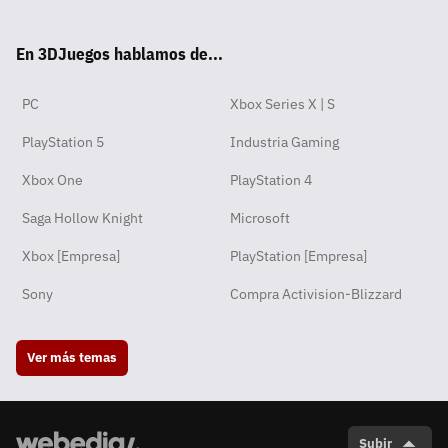
tsA
ter
ebo
ube
agra
ord
ok
En 3DJuegos hablamos de...
pp
ok
m
PC
Xbox Series X | S
PlayStation 5
Industria Gaming
Xbox One
PlayStation 4
Saga Hollow Knight
Microsoft
Xbox [Empresa]
PlayStation [Empresa]
Sony
Compra Activision-Blizzard
Ver más temas
Subir