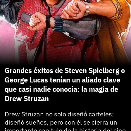
carácter inicial), pero no mayúsculas, espacios, tildes
¿Todavía no tienes cuenta?
o caracteres especiales.
He leído y acepto la
politica de privacidad y
Regístrate gratis
de participación
Registrarse en 3DJuegos
El inicio de sesión con Facebook ya no está
disponible, pero puedes seguir usando tu cuenta
de 3DJuegos:
Entra con Google
Grandes éxitos de Steven Spielberg o
Recupera tu acceso con Facebook
George Lucas tenían un aliado clave
que casi nadie conocía: la magia de
¿Ya tienes cuenta?
Drew Struzan
Entra en 3DJuegos
Drew Struzan no solo diseñó carteles;
diseñó sueños, pero con él se cierra un
importante capítulo de la historia del cine