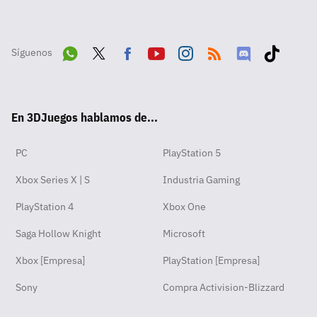
Síguenos
Wha
Twit
Fac
Yout
Inst
RSS
Disc
Tikt
tsA
ter
ebo
ube
agra
ord
ok
En 3DJuegos hablamos de...
pp
ok
m
PC
PlayStation 5
Xbox Series X | S
Industria Gaming
PlayStation 4
Xbox One
Saga Hollow Knight
Microsoft
Xbox [Empresa]
PlayStation [Empresa]
Sony
Compra Activision-Blizzard