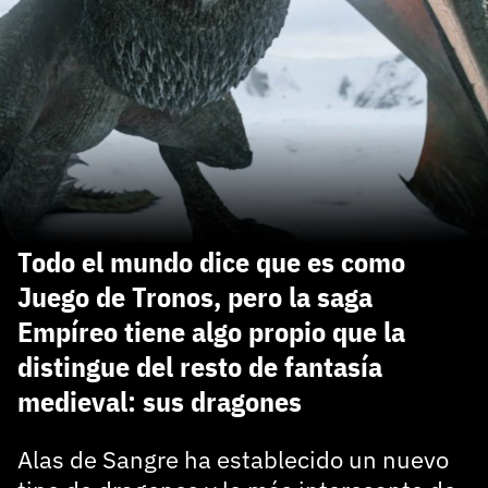
carácter inicial), pero no mayúsculas, espacios, tildes
¿Todavía no tienes cuenta?
o caracteres especiales.
He leído y acepto la
politica de privacidad y
Regístrate gratis
de participación
Registrarse en 3DJuegos
El inicio de sesión con Facebook ya no está
disponible, pero puedes seguir usando tu cuenta
de 3DJuegos:
Entra con Google
Todo el mundo dice que es como
Recupera tu acceso con Facebook
Juego de Tronos, pero la saga
Empíreo tiene algo propio que la
¿Ya tienes cuenta?
distingue del resto de fantasía
medieval: sus dragones
Entra en 3DJuegos
Alas de Sangre ha establecido un nuevo