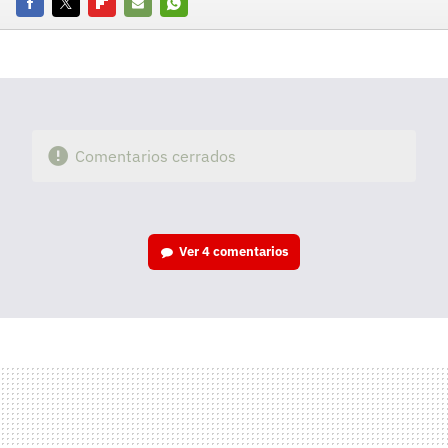
Facebook
Twitter
Flipboard
E-
Whatsapp
mail
Comentarios cerrados
Ver
4 comentarios