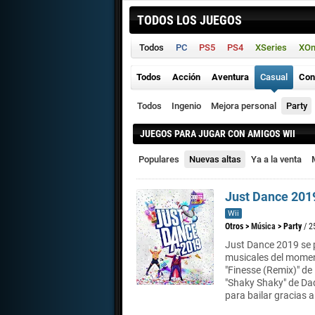
TODOS LOS JUEGOS
Todos
PC
PS5
PS4
XSeries
XO
Todos
Acción
Aventura
Casual
Con
Todos
Ingenio
Mejora personal
Party
JUEGOS PARA JUGAR CON AMIGOS WII
Populares
Nuevas altas
Ya a la venta
Just Dance 201
Wii
Otros
>
Música
>
Party
/ 2
Just Dance 2019 se p
musicales del moment
"Finesse (Remix)" d
"Shaky Shaky" de Dad
para bailar gracias a