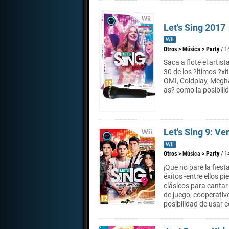
Let's Sing 2017
Wii
Otros
>
Música
>
Party
/ 1
Saca a flote el artis
30 de los ?ltimos ?xi
OMI, Coldplay, Megha
as? como la posibili
Let's Sing 9: V
Wii
Otros
>
Música
>
Party
/ 1
¡Que no pare la fiest
éxitos -entre ellos p
clásicos para canta
de juego, cooperativo
posibilidad de usar 