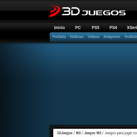
Inicio
PC
PS5
PS4
XSer
Portada
Noticias
Videos
Imágenes
Análisi
3DJuegos
/
Wii
/
Juegos Wii
/
Juegos para jugar co