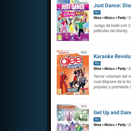
Just Dance: Dis
Wii
Otros
>
Música
>
Party
/ 2
Juego de baile con 
películas de Disney.
Karaoke Revolut
Wii
Otros
>
Música
>
Party
/ 2
Tercer volumen del v
cual dispone de la l
popular y premiada se
Get Up and Dan
Wii
Otros
>
Música
>
Party
/ 2