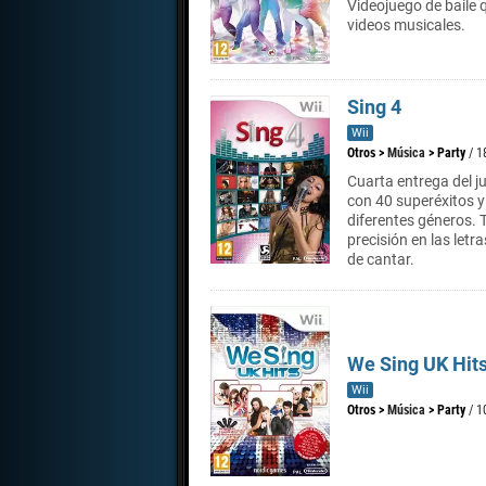
Videojuego de baile 
videos musicales.
Sing 4
Wii
Otros
>
Música
>
Party
/ 1
Cuarta entrega del j
con 40 superéxitos y
diferentes géneros. 
precisión en las letr
de cantar.
We Sing UK Hit
Wii
Otros
>
Música
>
Party
/ 1