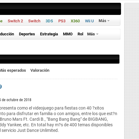
ne
Switch 2
Switch
3DS
PS3
X360
Wii U
Más
ducción
Deportes
Estrategia
MMO
Rol
Más
Más esperados
Valoración
9
5 de octubre de 2018
resenta como el videojuego para fiestas con 40 ?xitos
o para disfrutar en familia o con amigos, entre los que est?n
e Bruno Mars Ft. Cardi B., "Bang Bang Bang" de BIGBANG,
dy Yankee, etc. En total hay m?s de 400 temas disponibles
l servicio Just Dance Unlimited.