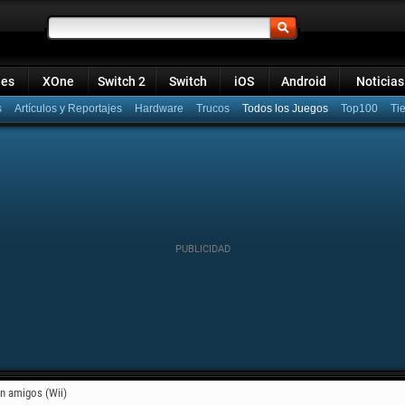
ies
XOne
Switch 2
Switch
iOS
Android
Noticias
s
Artículos y Reportajes
Hardware
Trucos
Todos los Juegos
Top100
n amigos (Wii)