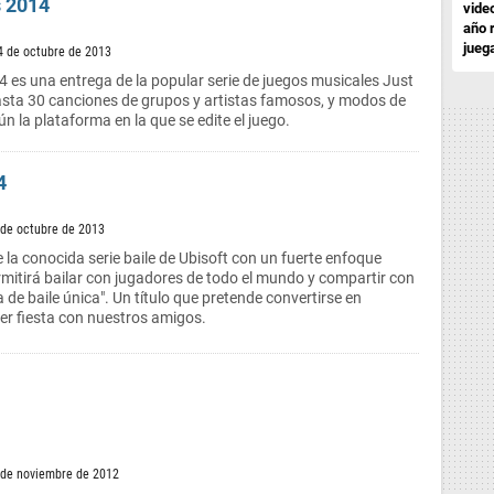
s 2014
vide
año 
jueg
4 de octubre de 2013
 es una entrega de la popular serie de juegos musicales Just
asta 30 canciones de grupos y artistas famosos, y modos de
n la plataforma en la que se edite el juego.
4
 de octubre de 2013
e la conocida serie baile de Ubisoft con un fuerte enfoque
rmitirá bailar con jugadores de todo el mundo y compartir con
a de baile única". Un título que pretende convertirse en
ier fiesta con nuestros amigos.
 de noviembre de 2012