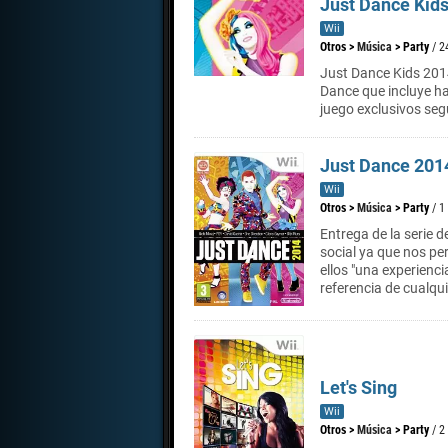
Just Dance Kid
Wii
Otros
>
Música
>
Party
/ 2
Just Dance Kids 2014
Dance que incluye h
juego exclusivos segú
Just Dance 201
Wii
Otros
>
Música
>
Party
/ 1
Entrega de la serie d
social ya que nos pe
ellos "una experienci
referencia de cualqu
Let's Sing
Wii
Otros
>
Música
>
Party
/ 2