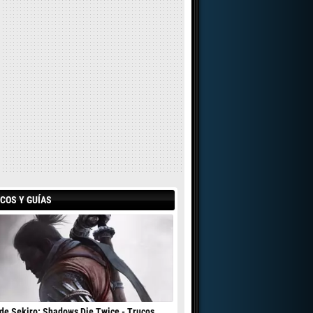
COS Y GUÍAS
de Sekiro: Shadows Die Twice - Trucos,