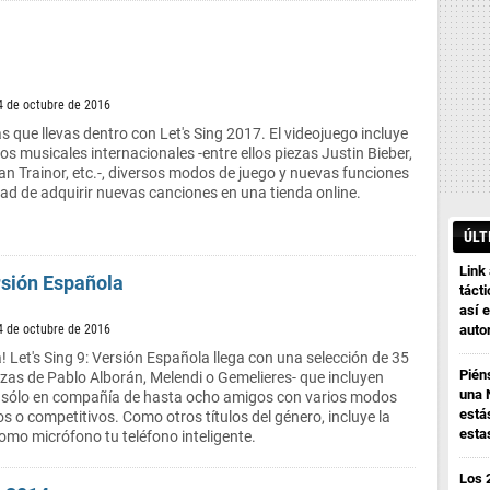
4 de octubre de 2016
tas que llevas dentro con Let's Sing 2017. El videojuego incluye
tos musicales internacionales -entre ellos piezas Justin Bieber,
n Trainor, etc.-, diversos modos de juego y nuevas funciones
dad de adquirir nuevas canciones en una tienda online.
ÚLT
Link
ersión Española
tácti
así e
4 de octubre de 2016
auto
a! Let's Sing 9: Versión Española llega con una selección de 35
Pién
iezas de Pablo Alborán, Melendi o Gemelieres- que incluyen
una 
r sólo en compañía de hasta ocho amigos con varios modos
está
s o competitivos. Como otros títulos del género, incluye la
esta
como micrófono tu teléfono inteligente.
Los 