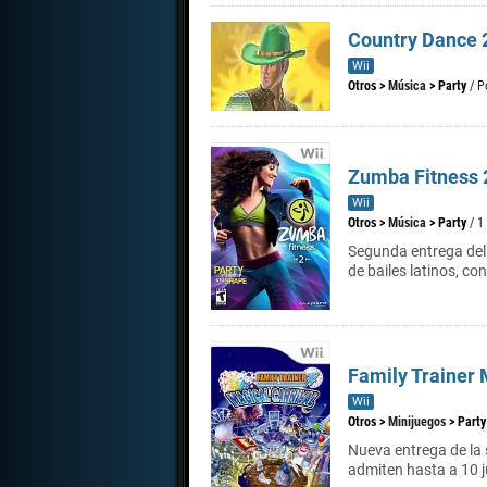
Country Dance 
Wii
Otros
>
Música
>
Party
/ P
Zumba Fitness 
Wii
Otros
>
Música
>
Party
/ 1
Segunda entrega del 
de bailes latinos, co
Family Trainer 
Wii
Otros
>
Minijuegos
>
Party
Nueva entrega de la 
admiten hasta a 10 j