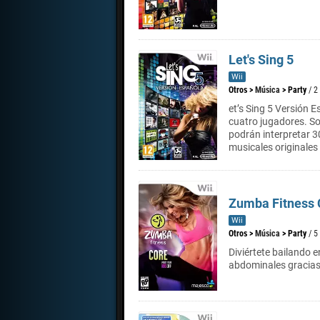
Let's Sing 5
Wii
Otros
>
Música
>
Party
/ 2
et’s Sing 5 Versión 
cuatro jugadores. So
podrán interpretar 3
musicales originales
Zumba Fitness 
Wii
Otros
>
Música
>
Party
/ 5
Diviértete bailando e
abdominales gracias