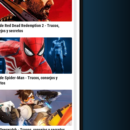
de Red Dead Redemption 2 - Trucos,
jos y secretos
de Spider-Man - Trucos, consejos y
tos
Overwatch - Trucos, consejos y secretos