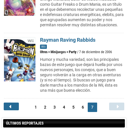
como Guitar Freaks o Drum Mania, es un título
en el que deberemos recolectar unas pequeñas
e indefensas criaturas energéticas, elebits, para
que agrupadas aumenten su poder y nos
permitan resolver muy distintas situaciones.
Rayman Raving Rabbids
Wii
Otros
>
Minijuegos
>
Party
/ 7 de diciembre de 2006
Humor y mucha variedad, son las principales
bazas de este juego que dejará huella por unos
nuevos personajes, los conejos, que a buen
seguro volverán a la carga en otras aventuras
(y si no al tiempo). Si buscas un juego para
darle marcha a los mandos de la Wii, ésta es
una más que buena elección.
1
2
3
4
5
6
7
ÚLTIMOS REPORTAJES