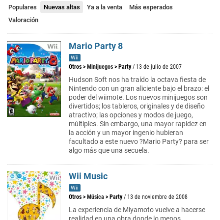
Populares
Nuevas altas
Ya a la venta
Más esperados
Valoración
Mario Party 8
Wii
Otros
>
Minijuegos
>
Party
/ 13 de julio de 2007
Hudson Soft nos ha traído la octava fiesta de
Nintendo con un gran aliciente bajo el brazo: el
poder del wiimote. Los nuevos minijuegos son
divertidos; los tableros, originales y de diseño
atractivo; las opciones y modos de juego,
múltiples. Sin embargo, una mayor rapidez en
la acción y un mayor ingenio hubieran
facultado a este nuevo ?Mario Party? para ser
algo más que una secuela.
Wii Music
Wii
Otros
>
Música
>
Party
/ 13 de noviembre de 2008
La experiencia de Miyamoto vuelve a hacerse
realidad en una obra donde lo menos