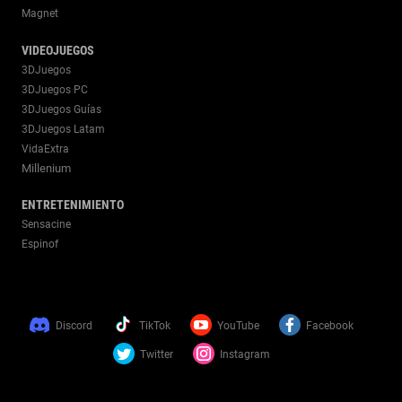
Magnet
VIDEOJUEGOS
3DJuegos
3DJuegos PC
3DJuegos Guías
3DJuegos Latam
VidaExtra
Millenium
ENTRETENIMIENTO
Sensacine
Espinof
Discord
TikTok
YouTube
Facebook
Twitter
Instagram