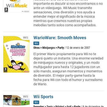
importante es discutir si nos encontramos o no
ante un videojuego. Wii Music transmite
sensaciones, crea diversión y nos ayuda a
entender mejor el significado de la música
mientras que creamos nuestras propias
melodías tanto solos como acompañados.
WarioWare: Smooth Moves
Wii
Otros
>
Minijuegos
>
Party
/ 12 de enero de 2007
El primer Wario propiamente para Wii no te
dejará quieto un instante. Una enorme variedad
de minijuegos nuevos y originales, y un modo
multijugador para hasta 12 jugadores con un
sólo mando, aseguran momentos y momentos
de diversión. El mejor party-game hasta la
fecha para Wii con todo el humor y surrealismo
de Wario.
Wii Sports
Wii
Deportes
>
Tenis
>
Béisbol
>
Golf
>
Party
/ 8 de diciembre de