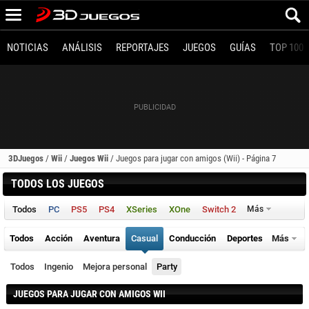
NOTICIAS
ANÁLISIS
REPORTAJES
JUEGOS
GUÍAS
TOP 100
3DJuegos
/
Wii
/
Juegos Wii
/
Juegos para jugar con amigos (Wii) - Página 7
TODOS LOS JUEGOS
Todos
PC
PS5
PS4
XSeries
XOne
Switch 2
Más
Todos
Acción
Aventura
Casual
Conducción
Deportes
Más
Todos
Ingenio
Mejora personal
Party
JUEGOS PARA JUGAR CON AMIGOS WII