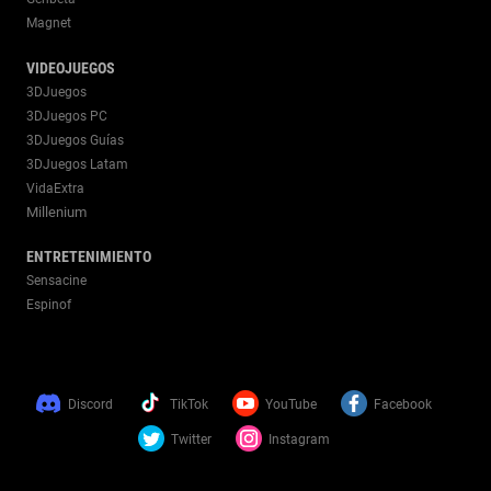
Magnet
VIDEOJUEGOS
3DJuegos
3DJuegos PC
3DJuegos Guías
3DJuegos Latam
VidaExtra
Millenium
ENTRETENIMIENTO
Sensacine
Espinof
Discord
TikTok
YouTube
Facebook
Twitter
Instagram