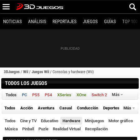
NOTICIAS
ANÁLISIS
REPORTAJES
JUEGOS
GUÍAS
TOP 100
3DJuegos
/
Wii
/
Juegos Wii
/
Consolas y hardware (Wii)
TODOS LOS JUEGOS
Todos
PC
PS5
PS4
XSeries
XOne
Switch 2
Más
Todos
Acción
Aventura
Casual
Conducción
Deportes
Más
Todos
Cine y TV
Educativo
Hardware
Minijuegos
Motor gráfico
Música
Pinball
Puzle
Realidad Virtual
Recopilación