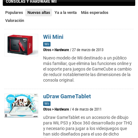
CONSOLAS Y HARDWARE WII
Populares
Nuevas altas
Ya a la venta
Más esperados
Valoración
Wii Mini
Wii
Otros
>
Hardware
/ 27 de marzo de 2013
Nuevo modelo de Wii destinado a un público
más familiar, que elimina las funciones online y
el soporte para juegos de GameCube a cambio
de reducir notablemente las dimensiones de la
consola original.
uDraw GameTablet
Wii
Otros
>
Hardware
/ 4 de marzo de 2011
uDraw GameTablet es un accesorio de dibujo
para Wii, PS3 y Xbox 360 desarrollado por THQ
y necesario para jugar a los videojuegos que
han sido diseñados para el uso de dicho