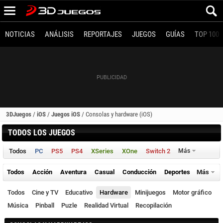
NOTICIAS
ANÁLISIS
REPORTAJES
JUEGOS
GUÍAS
TOP 100
3DJuegos
/
iOS
/
Juegos iOS
/
Consolas y hardware (iOS)
TODOS LOS JUEGOS
Todos
PC
PS5
PS4
XSeries
XOne
Switch 2
Más
Todos
Acción
Aventura
Casual
Conducción
Deportes
Más
Todos
Cine y TV
Educativo
Hardware
Minijuegos
Motor gráfico
Música
Pinball
Puzle
Realidad Virtual
Recopilación