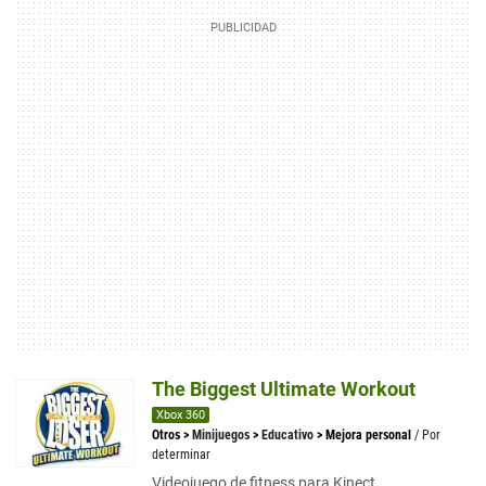
The Biggest Ultimate Workout
Xbox 360
Otros
>
Minijuegos
>
Educativo
>
Mejora personal
/ Por
determinar
Videojuego de fitness para Kinect.