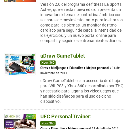
Versión 2.0 del programa de fitness Ea Sports
Active, que en esta nueva edición presenta un
innovador sistema de control inalámbrico con
sensores de movimiento tanto para los brazos
como para las piernas, un monitor de ritmo
cardíaco para seguir de cerca la intensidad de
los ejercicios, y un nuevo portal online para
compartir y seguir los entrenamientos diarios.
uDraw GameTablet
Xbox 360
Otros
>
Minijuegos
>
Educativo
>
Mejora personal
/ 14 de
noviembre de 2011
uDraw GameTablet es un accesorio de dibujo
para Wii, PS3 y Xbox 360 desarrollado por THQ
y necesario para jugar a los videojuegos que
han sido diseñados para el uso de dicho
dispositivo.
UFC Personal Trainer:
Xbox 360
Otros
>
Educativo
>
Mejora personal
/ 1 de julio de 2011