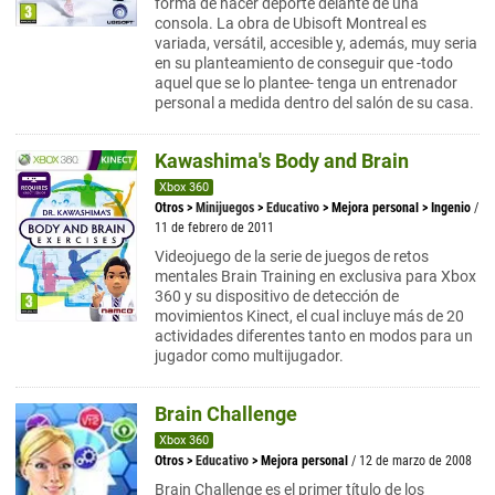
forma de hacer deporte delante de una
consola. La obra de Ubisoft Montreal es
variada, versátil, accesible y, además, muy seria
en su planteamiento de conseguir que -todo
aquel que se lo plantee- tenga un entrenador
personal a medida dentro del salón de su casa.
Kawashima's Body and Brain
Xbox 360
Otros
>
Minijuegos
>
Educativo
>
Mejora personal
>
Ingenio
/
11 de febrero de 2011
Videojuego de la serie de juegos de retos
mentales Brain Training en exclusiva para Xbox
360 y su dispositivo de detección de
movimientos Kinect, el cual incluye más de 20
actividades diferentes tanto en modos para un
jugador como multijugador.
Brain Challenge
Xbox 360
Otros
>
Educativo
>
Mejora personal
/ 12 de marzo de 2008
Brain Challenge es el primer título de los