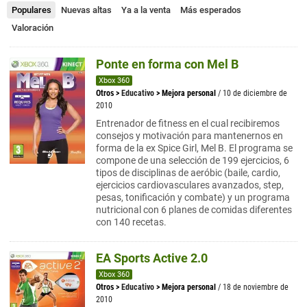
Populares
Nuevas altas
Ya a la venta
Más esperados
Valoración
Ponte en forma con Mel B
Xbox 360
Otros
>
Educativo
>
Mejora personal
/ 10 de diciembre de
2010
Entrenador de fitness en el cual recibiremos
consejos y motivación para mantenernos en
forma de la ex Spice Girl, Mel B. El programa se
compone de una selección de 199 ejercicios, 6
tipos de disciplinas de aeróbic (baile, cardio,
ejercicios cardiovasculares avanzados, step,
pesas, tonificación y combate) y un programa
nutricional con 6 planes de comidas diferentes
con 140 recetas.
EA Sports Active 2.0
Xbox 360
Otros
>
Educativo
>
Mejora personal
/ 18 de noviembre de
2010