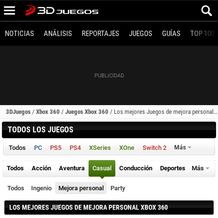
NOTICIAS
ANÁLISIS
REPORTAJES
JUEGOS
GUÍAS
TOP 100
3DJuegos
/
Xbox 360
/
Juegos Xbox 360
/
Los mejores Juegos de mejora personal (Xbox 360)
TODOS LOS JUEGOS
Todos
PC
PS5
PS4
XSeries
XOne
Switch 2
Más
Todos
Acción
Aventura
Casual
Conducción
Deportes
Más
Todos
Ingenio
Mejora personal
Party
LOS MEJORES JUEGOS DE MEJORA PERSONAL XBOX 360