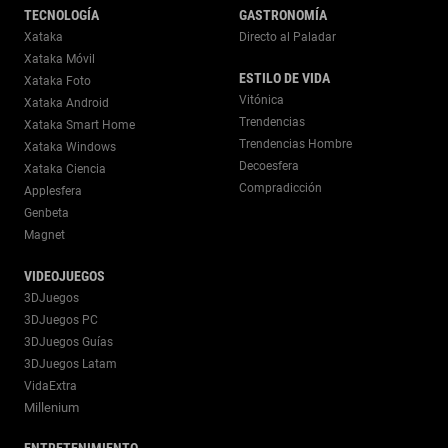
TECNOLOGÍA
GASTRONOMÍA
Xataka
Directo al Paladar
Xataka Móvil
ESTILO DE VIDA
Xataka Foto
Vitónica
Xataka Android
Trendencias
Xataka Smart Home
Trendencias Hombre
Xataka Windows
Decoesfera
Xataka Ciencia
Compradicción
Applesfera
Genbeta
Magnet
VIDEOJUEGOS
3DJuegos
3DJuegos PC
3DJuegos Guías
3DJuegos Latam
VidaExtra
Millenium
ENTRETENIMIENTO