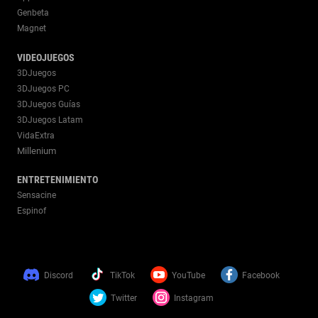
Genbeta
Magnet
VIDEOJUEGOS
3DJuegos
3DJuegos PC
3DJuegos Guías
3DJuegos Latam
VidaExtra
Millenium
ENTRETENIMIENTO
Sensacine
Espinof
Discord
TikTok
YouTube
Facebook
Twitter
Instagram