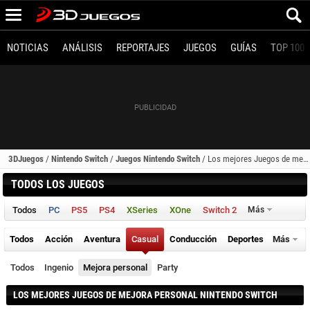
NOTICIAS
ANÁLISIS
REPORTAJES
JUEGOS
GUÍAS
TOP 100
3DJuegos
/
Nintendo Switch
/
Juegos Nintendo Switch
/
Los mejores Juegos de mejora personal (Nintendo Switch)
TODOS LOS JUEGOS
Todos
PC
PS5
PS4
XSeries
XOne
Switch 2
Más
Todos
Acción
Aventura
Casual
Conducción
Deportes
Más
Todos
Ingenio
Mejora personal
Party
LOS MEJORES JUEGOS DE MEJORA PERSONAL NINTENDO SWITCH