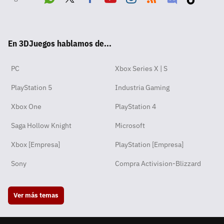
Wha
Twit
Fac
Yout
Inst
RSS
Disc
Tikt
tsA
ter
ebo
ube
agra
ord
ok
En 3DJuegos hablamos de...
pp
ok
m
PC
Xbox Series X | S
PlayStation 5
Industria Gaming
Xbox One
PlayStation 4
Saga Hollow Knight
Microsoft
Xbox [Empresa]
PlayStation [Empresa]
Sony
Compra Activision-Blizzard
Ver más temas