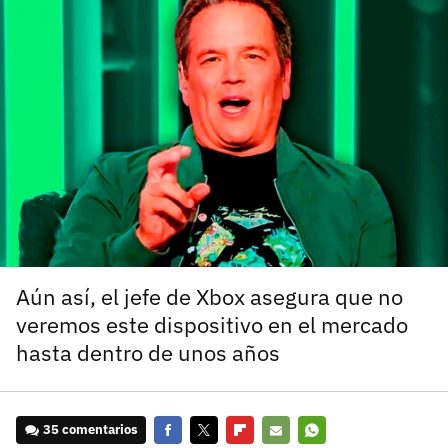
carácter inicial), pero no mayúsculas, espacios, tildes
¿Todavía no tienes cuenta?
o caracteres especiales.
He leído y acepto la
politica de privacidad y
Regístrate gratis
de participación
Registrarse en 3DJuegos
El inicio de sesión con Facebook ya no está
disponible, pero puedes seguir usando tu cuenta
de 3DJuegos:
Entra con Google
Recupera tu acceso con Facebook
Aún así, el jefe de Xbox asegura que no
veremos este dispositivo en el mercado
¿Ya tienes cuenta?
hasta dentro de unos años
Entra en 3DJuegos
35 comentarios