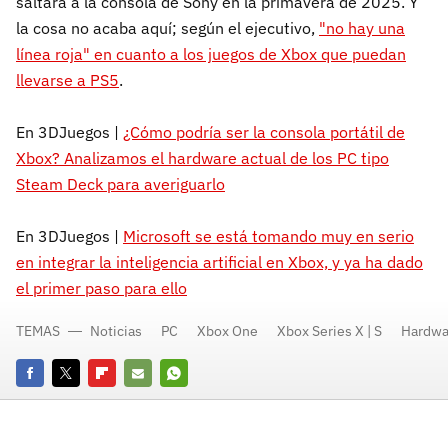
saltará a la consola de Sony en la primavera de 2025. Y
la cosa no acaba aquí; según el ejecutivo,
"no hay una
línea roja" en cuanto a los juegos de Xbox que puedan
llevarse a PS5
.
En 3DJuegos |
¿Cómo podría ser la consola portátil de
Xbox? Analizamos el hardware actual de los PC tipo
Steam Deck para averiguarlo
En 3DJuegos |
Microsoft se está tomando muy en serio
en integrar la inteligencia artificial en Xbox, y ya ha dado
el primer paso para ello
TEMAS
Noticias
PC
Xbox One
Xbox Series X | S
Hardwa
Facebook
Twitter
Flipboard
E-
Whatsapp
mail