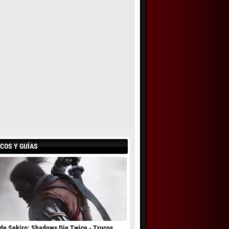
COS Y GUÍAS
de Sekiro: Shadows Die Twice - Trucos,