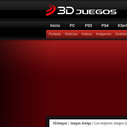
Inicio
PC
PS5
PS4
XSer
Portada
Noticias
Videos
Imágenes
Análisi
3DJuegos
/
Juegos Amiga
/
Los mejores Juegos (