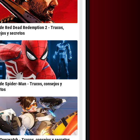
de Red Dead Redemption 2 - Trucos,
jos y secretos
de Spider-Man - Trucos, consejos y
tos
Overwatch - Trucos, consejos y secretos