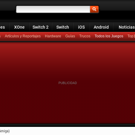
ies
XOne
Switch 2
Switch
iOS
Android
Noticias
s
Artículos y Reportajes
Hardware
Guías
Trucos
Todos los Juegos
Top
Amiga)