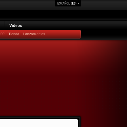
ESPAÑOL (
ES
)
Videos
100
Lanzamientos