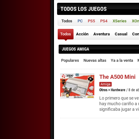
TODOS LOS JUEGOS
Todos
PC
PS5
PS4
XSeries
XO
Todos
Acción
Aventura
Casual
Con
JUEGOS AMIGA
Populares
Nuevas altas
Ya a la venta
The A500 Mini
Amiga
Otros
>
Hardware
/ 8 de a
Lo primero que se ve
hay mucho cariño a 
significaba jugar a 