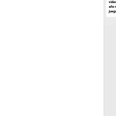
vide
año 
jueg