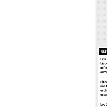
ÚLT
Link
tácti
así e
auto
Pién
una 
está
esta
Los 