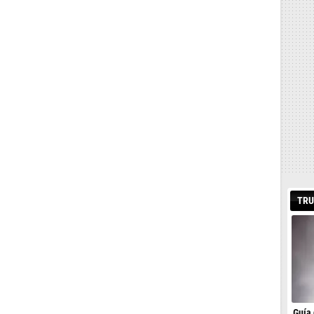
TRU
Guía 