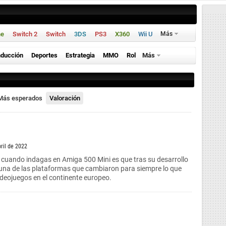
ne
Switch 2
Switch
3DS
PS3
X360
Wii U
Más
ducción
Deportes
Estrategia
MMO
Rol
Más
Más esperados
Valoración
bril de 2022
 cuando indagas en Amiga 500 Mini es que tras su desarrollo
una de las plataformas que cambiaron para siempre lo que
videojuegos en el continente europeo.