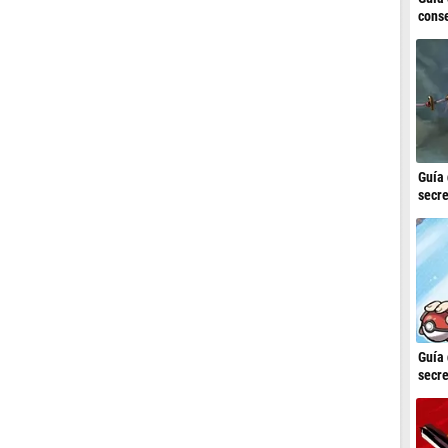
conse
Guía 
secre
Guía 
secre