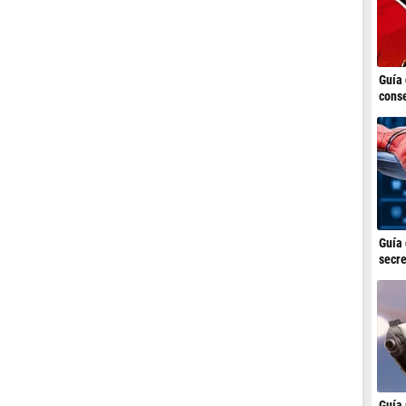
Guía 
conse
Guía 
secre
Guía 