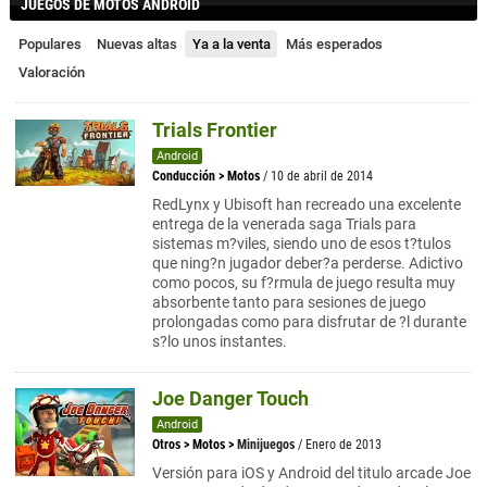
JUEGOS DE MOTOS ANDROID
Populares
Nuevas altas
Ya a la venta
Más esperados
Valoración
Trials Frontier
Android
Conducción
>
Motos
/ 10 de abril de 2014
RedLynx y Ubisoft han recreado una excelente
entrega de la venerada saga Trials para
sistemas m?viles, siendo uno de esos t?tulos
que ning?n jugador deber?a perderse. Adictivo
como pocos, su f?rmula de juego resulta muy
absorbente tanto para sesiones de juego
prolongadas como para disfrutar de ?l durante
s?lo unos instantes.
Joe Danger Touch
Android
Otros
>
Motos
>
Minijuegos
/ Enero de 2013
Versión para iOS y Android del titulo arcade Joe