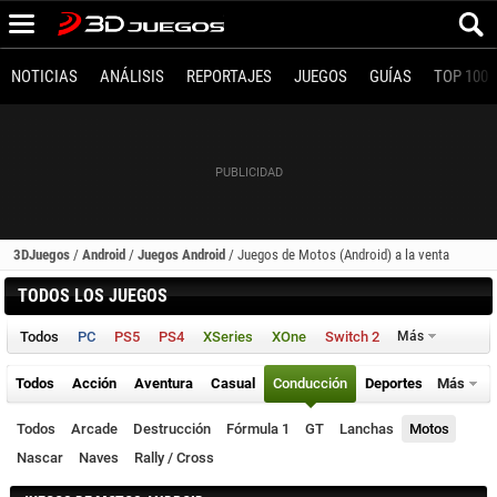
NOTICIAS
ANÁLISIS
REPORTAJES
JUEGOS
GUÍAS
TOP 100
3DJuegos
/
Android
/
Juegos Android
/
Juegos de Motos (Android) a la venta
TODOS LOS JUEGOS
Todos
PC
PS5
PS4
XSeries
XOne
Switch 2
Más
Todos
Acción
Aventura
Casual
Conducción
Deportes
Más
Todos
Arcade
Destrucción
Fórmula 1
GT
Lanchas
Motos
Nascar
Naves
Rally / Cross