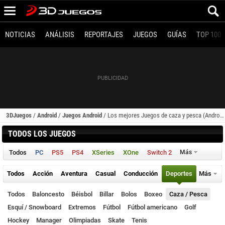
NOTICIAS
ANÁLISIS
REPORTAJES
JUEGOS
GUÍAS
TOP 100
3DJuegos
/
Android
/
Juegos Android
/
Los mejores Juegos de caza y pesca (Android)
TODOS LOS JUEGOS
Todos
PC
PS5
PS4
XSeries
XOne
Switch 2
Más
Todos
Acción
Aventura
Casual
Conducción
Deportes
Más
Todos
Baloncesto
Béisbol
Billar
Bolos
Boxeo
Caza / Pesca
Esquí / Snowboard
Extremos
Fútbol
Fútbol americano
Golf
Hockey
Manager
Olimpiadas
Skate
Tenis