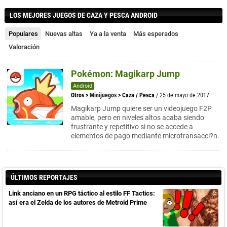
LOS MEJORES JUEGOS DE CAZA Y PESCA ANDROID
Populares
Nuevas altas
Ya a la venta
Más esperados
Valoración
Pokémon: Magikarp Jump
Android
Otros
>
Minijuegos
>
Caza / Pesca
/ 25 de mayo de 2017
Magikarp Jump quiere ser un videojuego F2P
amable, pero en niveles altos acaba siendo
frustrante y repetitivo si no se accede a
elementos de pago mediante microtransacci?n.
ÚLTIMOS REPORTAJES
Link anciano en un RPG táctico al estilo FF Tactics:
así era el Zelda de los autores de Metroid Prime