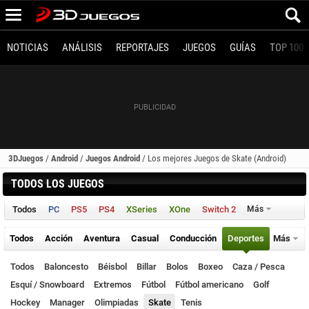
NOTICIAS
ANÁLISIS
REPORTAJES
JUEGOS
GUÍAS
TOP 100
3DJuegos
/
Android
/
Juegos Android
/
Los mejores Juegos de Skate (Android)
TODOS LOS JUEGOS
Todos
PC
PS5
PS4
XSeries
XOne
Switch 2
Más
Todos
Acción
Aventura
Casual
Conducción
Deportes
Más
Todos
Baloncesto
Béisbol
Billar
Bolos
Boxeo
Caza / Pesca
Esquí / Snowboard
Extremos
Fútbol
Fútbol americano
Golf
Hockey
Manager
Olimpiadas
Skate
Tenis