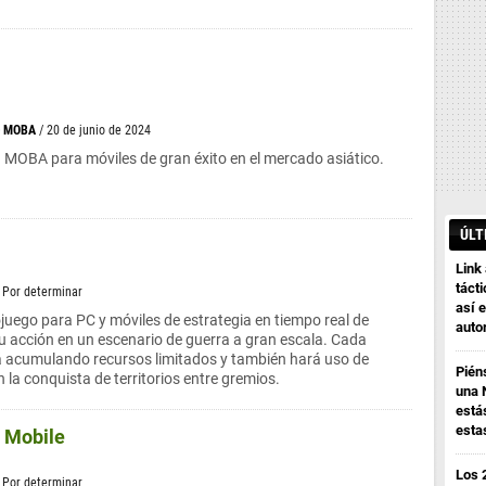
>
MOBA
/ 20 de junio de 2024
 MOBA para móviles de gran éxito en el mercado asiático.
ÚLT
Link
tácti
/ Por determinar
así e
ojuego para PC y móviles de estrategia en tiempo real de
auto
 acción en un escenario de guerra a gran escala. Cada
á acumulando recursos limitados y también hará uso de
Pién
n la conquista de territorios entre gremios.
una 
está
esta
: Mobile
Los 
/ Por determinar