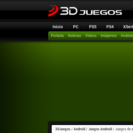
Inicio
PC
PS5
PS4
XSer
Portada
Noticias
Videos
Imágenes
Análisi
3DJuegos
/
Android
/
Juegos Android
/
Juegos de e