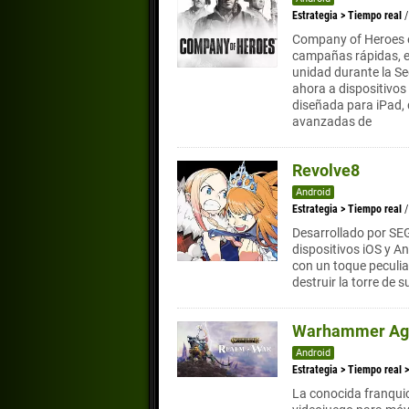
Estrategia
>
Tiempo real
Company of Heroes es
campañas rápidas, e
unidad durante la S
ahora a dispositivos
diseñada para iPad, d
avanzadas de
Revolve8
Android
Estrategia
>
Tiempo real
/
Desarrollado por SEG
dispositivos iOS y A
con un toque peculia
destruir la torre de 
Warhammer Age
Android
Estrategia
>
Tiempo real
La conocida franqui