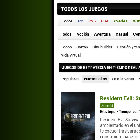
TODOS LOS JUEGOS
Todos
PC
PS5
PS4
XSeries
XO
Todos
Acción
Aventura
Casual
Con
Todos
Cartas
City-builder
Gestión y te
Vida virtual
JUEGOS DE ESTRATEGIA EN TIEMPO REAL 
Populares
Nuevas altas
Ya a la venta
Resident Evil: S
Android
Estrategia
>
Tiempo real
Resident Evil Surviva
ambientado en el uni
te encuentras varado
construir tu base, re