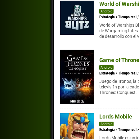
World of Warshi
Android
Estrategia
>
Tiempo real
World of Warships Bli
de Wargaming Intera
de desarrollo con el
Game of Throne
Android
Estrategia
>
Tiempo real
Juego de Tronos, la 
televisi?n por la ca
Thrones: Conquest.
Lords Mobile
Android
Estrategia
>
Tiempo real
Lords Mobile es un j