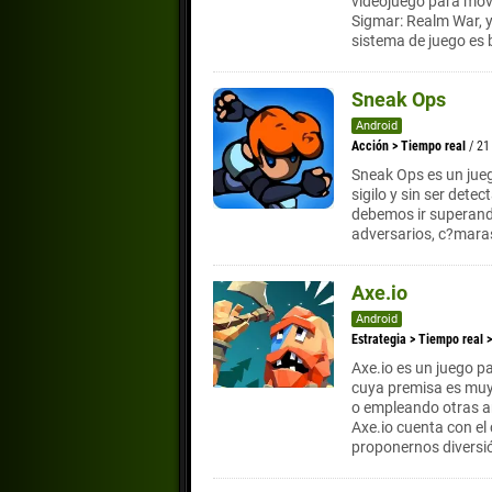
videojuego para móv
Sigmar: Realm War, y
sistema de juego es 
Sneak Ops
Android
Acción
>
Tiempo real
/ 21
Sneak Ops es un jue
sigilo y sin ser dete
debemos ir superando
adversarios, c?maras
Axe.io
Android
Estrategia
>
Tiempo real
Axe.io es un juego p
cuya premisa es muy 
o empleando otras 
Axe.io cuenta con el
proponernos diversió