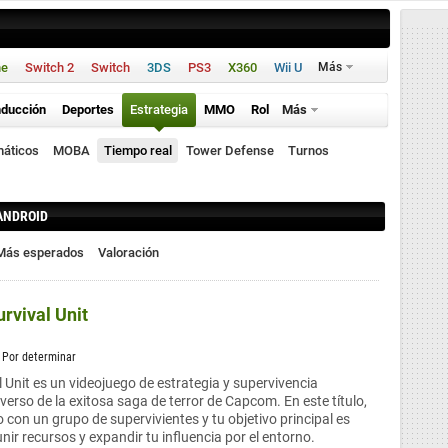
ne
Switch 2
Switch
3DS
PS3
X360
Wii U
Más
ducción
Deportes
Estrategia
MMO
Rol
Más
máticos
MOBA
Tiempo real
Tower Defense
Turnos
ANDROID
Más esperados
Valoración
urvival Unit
/ Por determinar
l Unit es un videojuego de estrategia y supervivencia
verso de la exitosa saga de terror de Capcom. En este título,
 con un grupo de supervivientes y tu objetivo principal es
unir recursos y expandir tu influencia por el entorno.