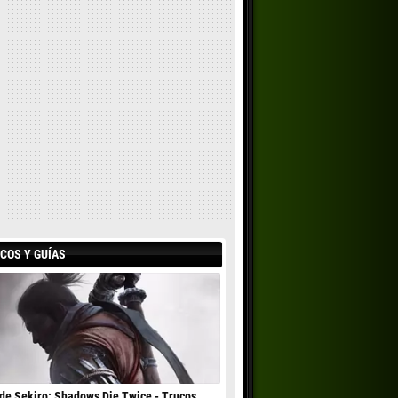
COS Y GUÍAS
de Sekiro: Shadows Die Twice - Trucos,