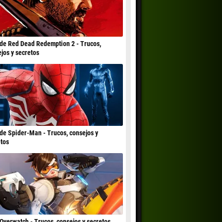
de Red Dead Redemption 2 - Trucos,
jos y secretos
de Spider-Man - Trucos, consejos y
tos
Overwatch - Trucos, consejos y secretos