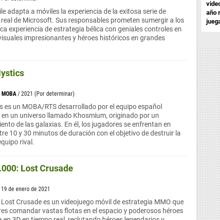
vide
e adapta a móviles la experiencia de la exitosa serie de
año 
 real de Microsoft. Sus responsables prometen sumergir a los
jueg
ca experiencia de estrategia bélica con geniales controles en
 visuales impresionantes y héroes históricos en grandes
ystics
>
MOBA
/ 2021 (Por determinar)
s es un MOBA/RTS desarrollado por el equipo español
a en un universo llamado Khosmium, originado por un
ento de las galaxias. En él, los jugadores se enfrentan en
tre 10 y 30 minutos de duración con el objetivo de destruir la
quipo rival.
000: Lost Crusade
/ 19 de enero de 2021
ost Crusade es un videojuego móvil de estrategia MMO que
res comandar vastas flotas en el espacio y poderosos héroes
 en 3D en tiempo real, reclutando héroes legendarios y