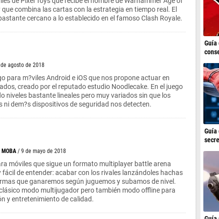
iles de Pixel Toys que recibe el nombre de Warhammer Age of
 que combina las cartas con la estrategia en tiempo real. El
bastante cercano a lo establecido en el famoso Clash Royale.
Guía 
conse
 de agosto de 2018
go para m?viles Android e iOS que nos propone actuar en
ctados, creado por el reputado estudio Noodlecake. En el juego
 niveles bastante lineales pero muy variados sin que los
 ni dem?s dispositivos de seguridad nos detecten.
Guía 
secre
>
MOBA
/ 9 de mayo de 2018
ara móviles que sigue un formato multiplayer battle arena
fácil de entender: acabar con los rivales lanzándoles hachas
armas que ganaremos según juguemos y subamos de nivel.
 clásico modo multijugador pero también modo offline para
n y entretenimiento de calidad.
Guía 