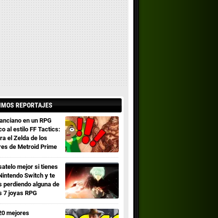
IMOS REPORTAJES
 anciano en un RPG
co al estilo FF Tactics:
ra el Zelda de los
res de Metroid Prime
satelo mejor si tienes
Nintendo Switch y te
s perdiendo alguna de
s 7 joyas RPG
20 mejores