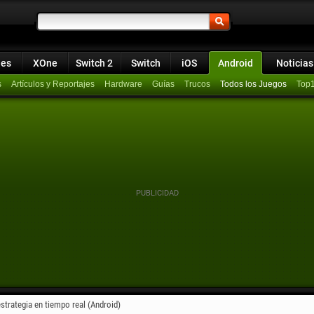
ies
XOne
Switch 2
Switch
iOS
Android
Noticias
s
Artículos y Reportajes
Hardware
Guías
Trucos
Todos los Juegos
Top
strategia en tiempo real (Android)