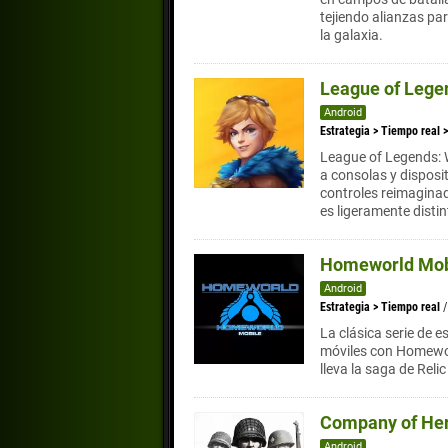
tejiendo alianzas pa
la galaxia.
League of Legen
Android
Estrategia
>
Tiempo real
League of Legends: 
a consolas y disposit
controles reimaginad
es ligeramente distin
Homeworld Mob
Android
Estrategia
>
Tiempo real
La clásica serie de e
móviles con Homewor
lleva la saga de Reli
Company of He
Android