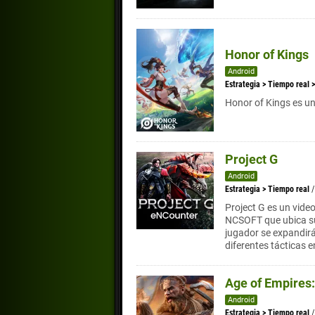
Honor of Kings
Android
Estrategia
>
Tiempo real
Honor of Kings es un
Project G
Android
Estrategia
>
Tiempo real
Project G es un vide
NCSOFT que ubica su
jugador se expandir
diferentes tácticas e
Age of Empires
Android
Estrategia
>
Tiempo real