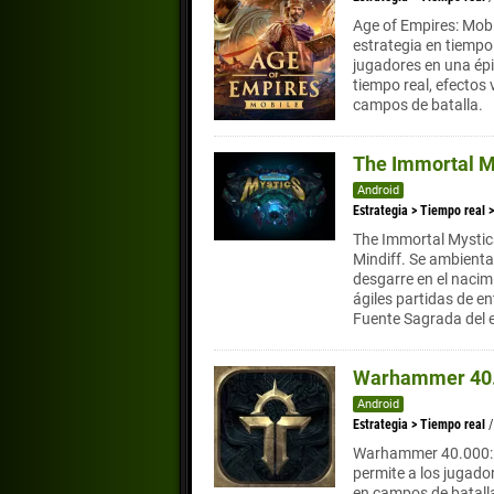
Age of Empires: Mobil
estrategia en tiempo
jugadores en una épi
tiempo real, efectos
campos de batalla.
The Immortal M
Android
Estrategia
>
Tiempo real
The Immortal Mystic
Mindiff. Se ambient
desgarre en el nacimi
ágiles partidas de en
Fuente Sagrada del e
Warhammer 40.
Android
Estrategia
>
Tiempo real
Warhammer 40.000: L
permite a los jugado
en campos de batalla