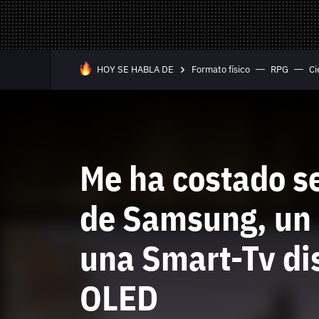
Mandos y Joyst
Selección
Todo hardware
Trivia
Juegos Online
HOY SE HABLA DE
Formato físico
RPG
Ci
—
Equipo editorial
Contacta con nosotros
Me ha costado s
de Samsung, un 
una Smart-Tv di
OLED
Whatsapp
Twitch
TikTok
Instagram
Facebook
Twitter
YouTube
RSS
Discord