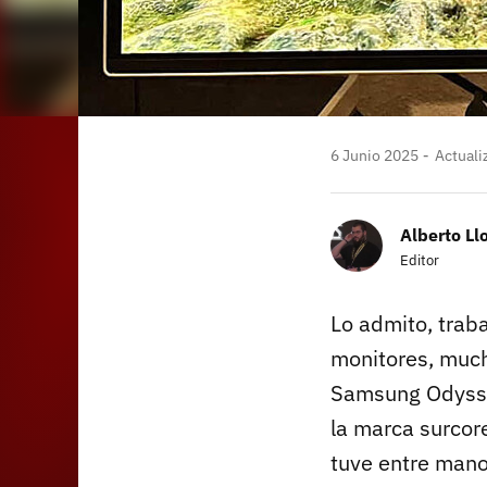
6 Junio 2025
Actuali
Alberto Ll
Editor
Lo admito, trab
monitores, muc
Samsung Odysse
la marca surcor
tuve entre mano