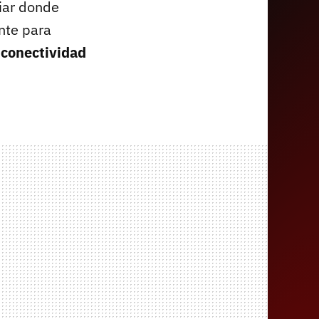
liar donde
nte para
a
conectividad