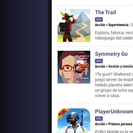
The Trail
iOS
Acción
>
Supervivencia
/ 
Explora, fabrica, rec
videojuego del celeb
Symmetry Go
iOS
Acción
>
Gestión y temáti
?Te gust? Sheltered
juego sirven de insp
helado planeta alien
un grupo de ocho sup
volver a casa.
PlayerUnknown'
iOS
Acción
>
Primera persona
PUBG Mobile es la ve