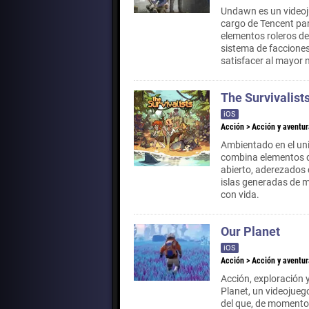
Undawn es un videoj
cargo de Tencent par
elementos roleros de 
sistema de facciones
satisfacer al mayor 
The Survivalist
iOS
Acción
>
Acción y aventur
Ambientado en el uni
combina elementos d
abierto, aderezados 
islas generadas de 
con vida.
Our Planet
iOS
Acción
>
Acción y aventur
Acción, exploración 
Planet, un videojueg
del que, de momento,