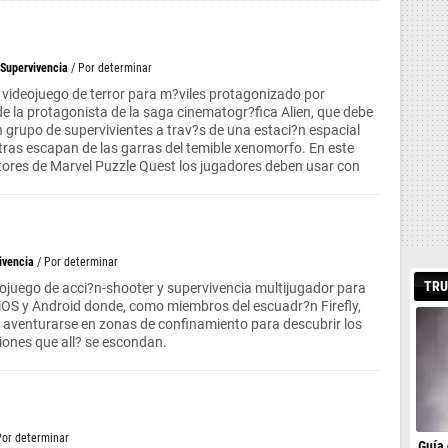
Supervivencia
/ Por determinar
n videojuego de terror para m?viles protagonizado por
de la protagonista de la saga cinematogr?fica Alien, que debe
n grupo de supervivientes a trav?s de una estaci?n espacial
ras escapan de las garras del temible xenomorfo. En este
tores de Marvel Puzzle Quest los jugadores deben usar con
ivencia
/ Por determinar
TRU
eojuego de acci?n-shooter y supervivencia multijugador para
 iOS y Android donde, como miembros del escuadr?n Firefly,
 aventurarse en zonas de confinamiento para descubrir los
iones que all? se escondan.
Por determinar
Guía 