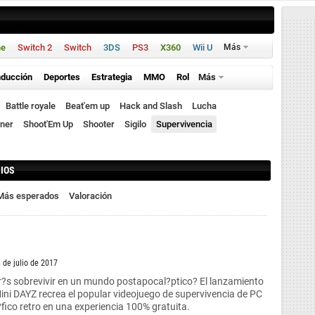
ne
Switch 2
Switch
3DS
PS3
X360
Wii U
Más
ducción
Deportes
Estrategia
MMO
Rol
Más
Battle royale
Beat'em up
Hack and Slash
Lucha
ner
Shoot'Em Up
Shooter
Sigilo
Supervivencia
 IOS
Más esperados
Valoración
3 de julio de 2017
?s sobrevivir en un mundo postapocal?ptico? El lanzamiento
ini DAYZ recrea el popular videojuego de supervivencia de PC
fico retro en una experiencia 100% gratuita.