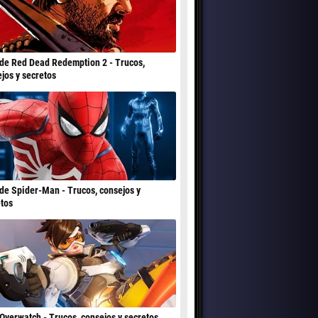
de Red Dead Redemption 2 - Trucos,
jos y secretos
de Spider-Man - Trucos, consejos y
tos
Overwatch - Trucos, consejos y secretos