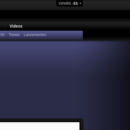
ESPAÑOL (
ES
)
Videos
100
Lanzamientos