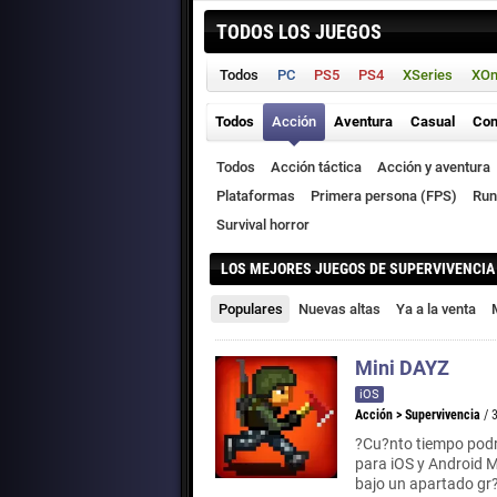
TODOS LOS JUEGOS
Todos
PC
PS5
PS4
XSeries
XO
Todos
Acción
Aventura
Casual
Con
Todos
Acción táctica
Acción y aventura
Plataformas
Primera persona (FPS)
Run
Survival horror
LOS MEJORES JUEGOS DE SUPERVIVENCIA
Populares
Nuevas altas
Ya a la venta
Mini DAYZ
iOS
Acción
>
Supervivencia
/ 
?Cu?nto tiempo podr
para iOS y Android M
bajo un apartado gr?