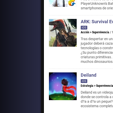
PlayerUnknown's Batt
smartphones de orie
ARK: Survival E
iOS
Acción
>
Supervivencia
/ 
Tras despertar en un
jugador deberá cazar
tecnologías o constr
¿Su punto diferencia
criaturas primitivas
muchos dinosaurios
Deiland
iOS
Estrategia
>
Supervivenci
Deiland es un videoju
donde se controla a 
d?a a d?a un peque?
ecosistema completa