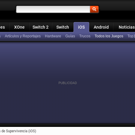
ies
XOne
Switch 2
Switch
iOS
Android
Noticias
s
Artículos y Reportajes
Hardware
Guías
Trucos
Todos los Juegos
Top
 de Supervivencia (iOS)