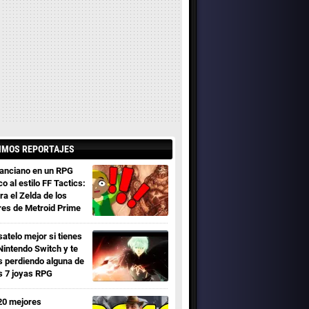
IMOS REPORTAJES
 anciano en un RPG
co al estilo FF Tactics:
ra el Zelda de los
res de Metroid Prime
satelo mejor si tienes
Nintendo Switch y te
s perdiendo alguna de
s 7 joyas RPG
20 mejores