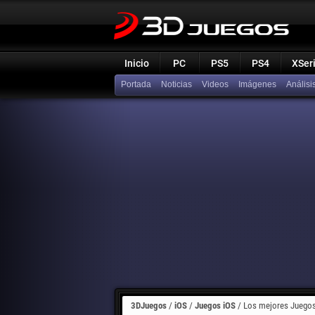
Inicio
PC
PS5
PS4
XSer
Portada
Noticias
Videos
Imágenes
Análisi
3DJuegos
/
iOS
/
Juegos iOS
/
Los mejores Juegos