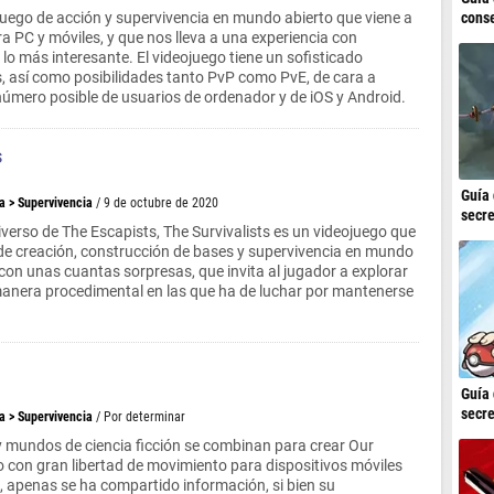
conse
uego de acción y supervivencia en mundo abierto que viene a
a PC y móviles, y que nos lleva a una experiencia con
lo más interesante. El videojuego tiene un sofisticado
, así como posibilidades tanto PvP como PvE, de cara a
número posible de usuarios de ordenador y de iOS y Android.
s
Guía 
a
>
Supervivencia
/ 9 de octubre de 2020
secre
verso de The Escapists, The Survivalists es un videojuego que
e creación, construcción de bases y supervivencia en mundo
con unas cuantas sorpresas, que invita al jugador a explorar
manera procedimental en las que ha de luchar por mantenerse
Guía 
secre
a
>
Supervivencia
/ Por determinar
y mundos de ciencia ficción se combinan para crear Our
o con gran libertad de movimiento para dispositivos móviles
 apenas se ha compartido información, si bien su