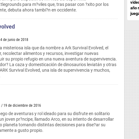
vide
legrounds para m?viles que, tras pasar con ?xito por los
año 
nte, debuta ahora tambi?n en occidente.
jueg
volved
14 de junio de 2018
a misteriosa isla que da nombre a Ark Survival Evolved, el
, recolectar alimentos y recursos, investigar nuevas
uir su propio refugio en una nueva aventura de supervivencia.
dor? La caza y domesticación de dinosaurios leviatán y otras
. ARK Survival Evolved, una isla de supervivencia y muchos,
.
a
/ 19 de diciembre de 2016
ego de aventuras y rol ideado para su disfrute en solitario
un joven pr?ncipe, llamado Arco, en su intento de desarrollar
o planeta tomando distintas decisiones para dise?ar su
mente a gusto propio.