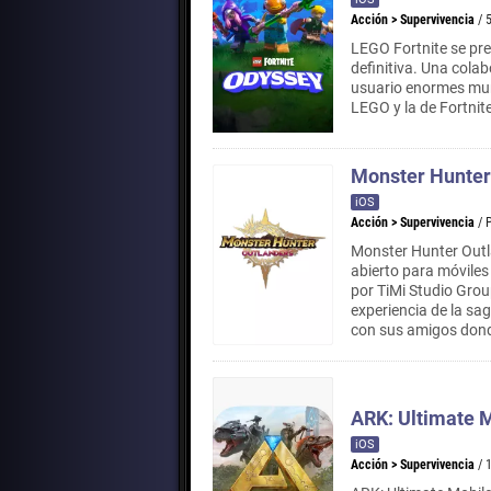
Acción
>
Supervivencia
/ 
LEGO Fortnite se pr
definitiva. Una cola
usuario enormes mun
LEGO y la de Fortnite
Monster Hunter
iOS
Acción
>
Supervivencia
/ 
Monster Hunter Outl
abierto para móviles
por TiMi Studio Grou
experiencia de la sag
con sus amigos dond
ARK: Ultimate M
iOS
Acción
>
Supervivencia
/ 