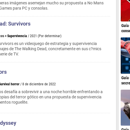
imeras imágenes asemejan mucho su propuesta a No Mans
lo Games para PC y consolas.
ad: Survivors
Guía 
conse
cos
>
Supervivencia
/ 2021 (Por determinar)
rvivors es un videojuego de estrategia y supervivencia
najes de The Walking Dead, concretamente en sus c?mics
serie de TV.
ors
Guía 
secre
Survival horror
/ 8 de diciembre de 2022
s desafía a sobrevivir a una noche horrible enfrentando a
ropias del terror gótico en una propuesta de supervivencia
entos roguelite.
Odyssey
Guía 