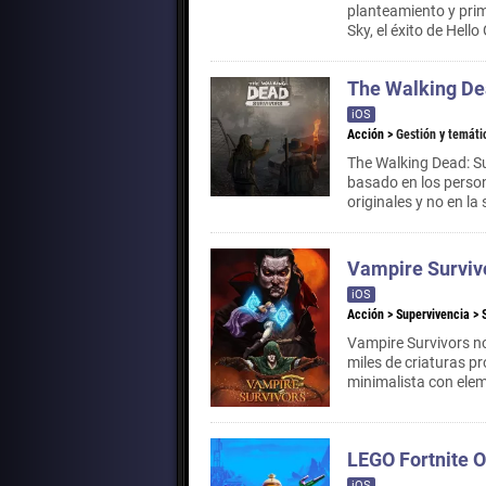
planteamiento y pr
Sky, el éxito de Hel
The Walking De
iOS
Acción
>
Gestión y temáti
The Walking Dead: Su
basado en los perso
originales y no en la 
Vampire Surviv
iOS
Acción
>
Supervivencia
>
Vampire Survivors no
miles de criaturas p
minimalista con elem
LEGO Fortnite 
iOS