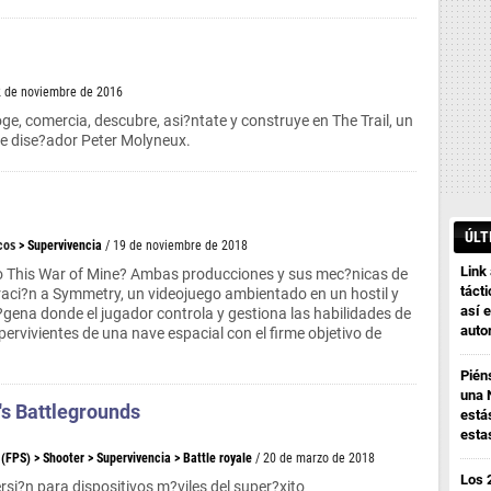
2 de noviembre de 2016
oge, comercia, descubre, asi?ntate y construye en The Trail, un
re dise?ador Peter Molyneux.
ÚLT
cos
>
Supervivencia
/ 19 de noviembre de 2018
Link
 o This War of Mine? Ambas producciones y sus mec?nicas de
tácti
iraci?n a Symmetry, un videojuego ambientado en un hostil y
así e
?gena donde el jugador controla y gestiona las habilidades de
auto
ervivientes de una nave espacial con el firme objetivo de
Pién
una 
s Battlegrounds
está
esta
 (FPS)
>
Shooter
>
Supervivencia
>
Battle royale
/ 20 de marzo de 2018
Los 
rsi?n para dispositivos m?viles del super?xito