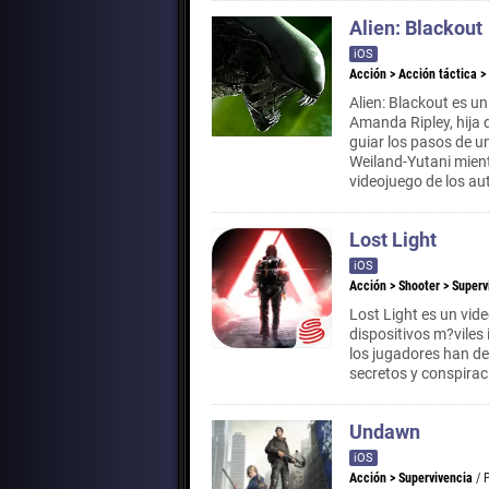
Alien: Blackout
iOS
Acción
>
Acción táctica
>
Alien: Blackout es u
Amanda Ripley, hija 
guiar los pasos de u
Weiland-Yutani mient
videojuego de los au
Lost Light
iOS
Acción
>
Shooter
>
Superv
Lost Light es un vid
dispositivos m?viles
los jugadores han de
secretos y conspirac
Undawn
iOS
Acción
>
Supervivencia
/ 