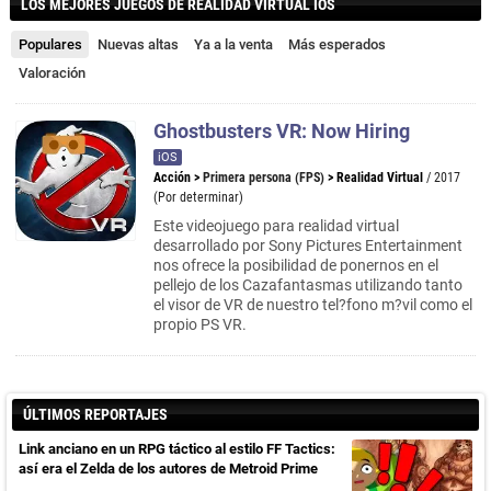
LOS MEJORES JUEGOS DE REALIDAD VIRTUAL IOS
Populares
Nuevas altas
Ya a la venta
Más esperados
Valoración
Ghostbusters VR: Now Hiring
iOS
Acción
>
Primera persona (FPS)
>
Realidad Virtual
/ 2017
(Por determinar)
Este videojuego para realidad virtual
desarrollado por Sony Pictures Entertainment
nos ofrece la posibilidad de ponernos en el
pellejo de los Cazafantasmas utilizando tanto
el visor de VR de nuestro tel?fono m?vil como el
propio PS VR.
ÚLTIMOS REPORTAJES
Link anciano en un RPG táctico al estilo FF Tactics:
así era el Zelda de los autores de Metroid Prime