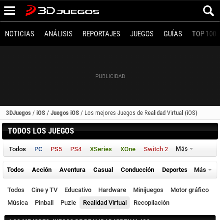
NOTICIAS
ANÁLISIS
REPORTAJES
JUEGOS
GUÍAS
TOP 100
3DJuegos
/
iOS
/
Juegos iOS
/
Los mejores Juegos de Realidad Virtual (iOS)
TODOS LOS JUEGOS
Todos
PC
PS5
PS4
XSeries
XOne
Switch 2
Más
Todos
Acción
Aventura
Casual
Conducción
Deportes
Más
Todos
Cine y TV
Educativo
Hardware
Minijuegos
Motor gráfico
Música
Pinball
Puzle
Realidad Virtual
Recopilación