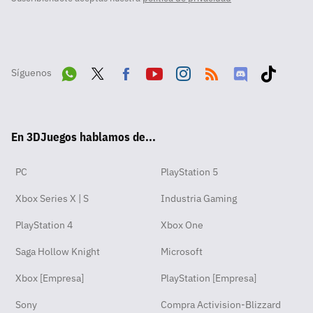
Síguenos
Wha
Twit
Fac
Yout
Inst
RSS
Disc
Tikt
tsA
ter
ebo
ube
agra
ord
ok
En 3DJuegos hablamos de...
pp
ok
m
PC
PlayStation 5
Xbox Series X | S
Industria Gaming
PlayStation 4
Xbox One
Saga Hollow Knight
Microsoft
Xbox [Empresa]
PlayStation [Empresa]
Sony
Compra Activision-Blizzard