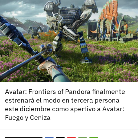
carácter inicial), pero no mayúsculas, espacios, tildes
¿Todavía no tienes cuenta?
o caracteres especiales.
He leído y acepto la
politica de privacidad y
Regístrate gratis
de participación
Registrarse en 3DJuegos
El inicio de sesión con Facebook ya no está
disponible, pero puedes seguir usando tu cuenta
de 3DJuegos:
Entra con Google
Recupera tu acceso con Facebook
Avatar: Frontiers of Pandora finalmente
estrenará el modo en tercera persona
¿Ya tienes cuenta?
este diciembre como apertivo a Avatar:
Fuego y Ceniza
Entra en 3DJuegos