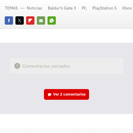
TEMAS
Noticias
Baldur's Gate 3
PC
PlayStation 5
Xbox 
Facebook
Twitter
Flipboard
E-
Whatsapp
mail
Comentarios cerrados
Ver
2 comentarios