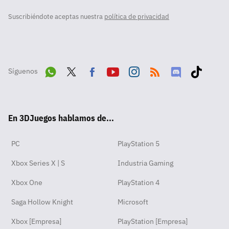
Suscribiéndote aceptas nuestra
política de privacidad
Síguenos
Wha
Twit
Fac
Yout
Inst
RSS
Disc
Tikt
tsA
ter
ebo
ube
agra
ord
ok
En 3DJuegos hablamos de...
pp
ok
m
PC
PlayStation 5
Xbox Series X | S
Industria Gaming
Xbox One
PlayStation 4
Saga Hollow Knight
Microsoft
Xbox [Empresa]
PlayStation [Empresa]