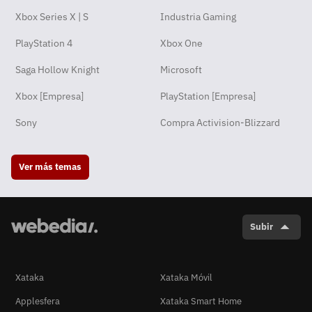
Xbox Series X | S
Industria Gaming
PlayStation 4
Xbox One
Saga Hollow Knight
Microsoft
Xbox [Empresa]
PlayStation [Empresa]
Sony
Compra Activision-Blizzard
Ver más temas
Subir
Xataka
Xataka Móvil
Applesfera
Xataka Smart Home