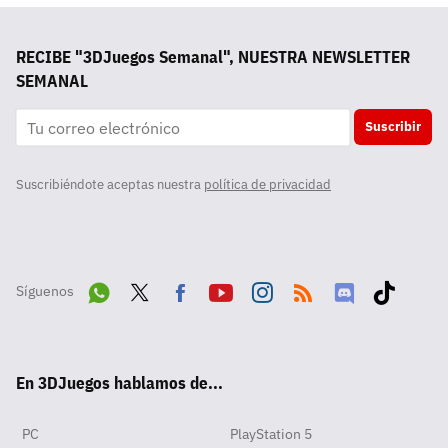
RECIBE "3DJuegos Semanal", NUESTRA NEWSLETTER
SEMANAL
Suscribir
Suscribiéndote aceptas nuestra
política de privacidad
Síguenos
Wha
Twit
Fac
Yout
Inst
RSS
Disc
Tikt
tsA
ter
ebo
ube
agra
ord
ok
En 3DJuegos hablamos de...
pp
ok
m
PC
PlayStation 5