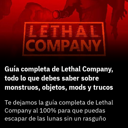
carácter inicial), pero no mayúsculas, espacios, tildes
¿Todavía no tienes cuenta?
o caracteres especiales.
He leído y acepto la
politica de privacidad y
Regístrate gratis
de participación
Registrarse en 3DJuegos
El inicio de sesión con Facebook ya no está
disponible, pero puedes seguir usando tu cuenta
de 3DJuegos:
Entra con Google
Guía completa de Lethal Company,
Recupera tu acceso con Facebook
todo lo que debes saber sobre
monstruos, objetos, mods y trucos
¿Ya tienes cuenta?
Te dejamos la guía completa de Lethal
Entra en 3DJuegos
Company al 100% para que puedas
escapar de las lunas sin un rasguño