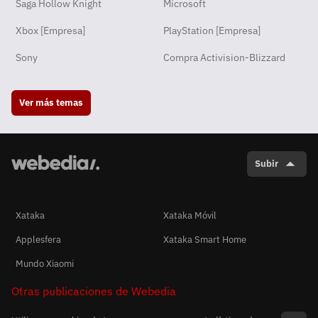
Saga Hollow Knight
Microsoft
Xbox [Empresa]
PlayStation [Empresa]
Sony
Compra Activision-Blizzard
Ver más temas
Subir
Xataka
Xataka Móvil
Applesfera
Xataka Smart Home
Mundo Xiaomi
Otras publicaciones de Webedia