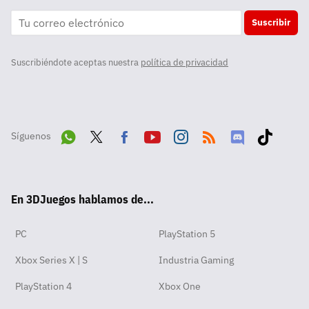
Suscribir
Suscribiéndote aceptas nuestra
política de privacidad
Síguenos
Wha
Twit
Fac
Yout
Inst
RSS
Disc
Tikt
tsA
ter
ebo
ube
agra
ord
ok
En 3DJuegos hablamos de...
pp
ok
m
PC
PlayStation 5
Xbox Series X | S
Industria Gaming
PlayStation 4
Xbox One