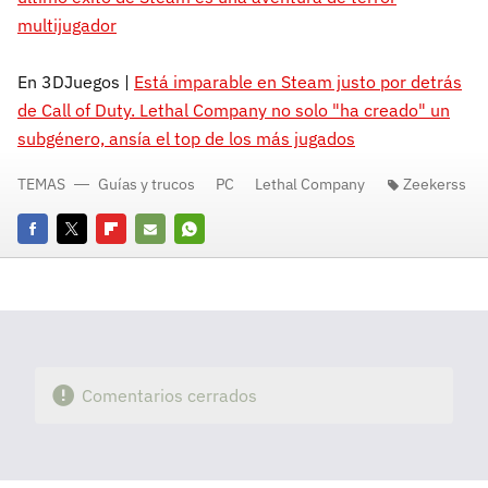
multijugador
En 3DJuegos |
Está imparable en Steam justo por detrás
de Call of Duty. Lethal Company no solo "ha creado" un
subgénero, ansía el top de los más jugados
TEMAS
Guías y trucos
PC
Lethal Company
Zeekerss
Facebook
Twitter
Flipboard
E-
Whatsapp
mail
Comentarios cerrados