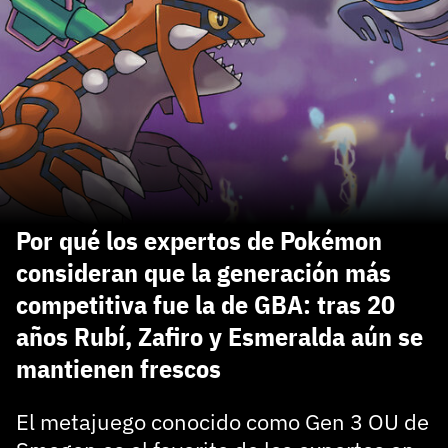
carácter inicial), pero no mayúsculas, espacios, tildes
¿Todavía no tienes cuenta?
o caracteres especiales.
He leído y acepto la
politica de privacidad y
Regístrate gratis
de participación
Registrarse en 3DJuegos
El inicio de sesión con Facebook ya no está
disponible, pero puedes seguir usando tu cuenta
de 3DJuegos:
Entra con Google
Por qué los expertos de Pokémon
Recupera tu acceso con Facebook
consideran que la generación más
competitiva fue la de GBA: tras 20
¿Ya tienes cuenta?
años Rubí, Zafiro y Esmeralda aún se
mantienen frescos
Entra en 3DJuegos
El metajuego conocido como Gen 3 OU de