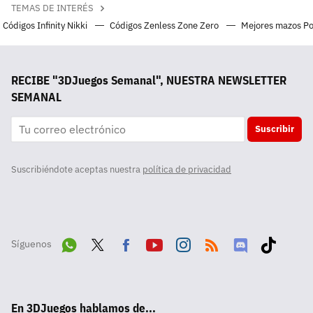
TEMAS DE INTERÉS
Códigos Infinity Nikki
Códigos Zenless Zone Zero
Mejores mazos P
RECIBE "3DJuegos Semanal", NUESTRA NEWSLETTER
SEMANAL
Suscribir
Suscribiéndote aceptas nuestra
política de privacidad
Síguenos
Wha
Twit
Fac
Yout
Inst
RSS
Disc
Tikt
tsA
ter
ebo
ube
agra
ord
ok
En 3DJuegos hablamos de...
pp
ok
m