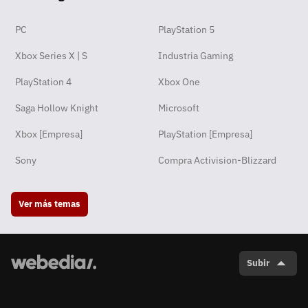
PC
PlayStation 5
Xbox Series X | S
Industria Gaming
PlayStation 4
Xbox One
Saga Hollow Knight
Microsoft
Xbox [Empresa]
PlayStation [Empresa]
Sony
Compra Activision-Blizzard
Ver más temas
Subir