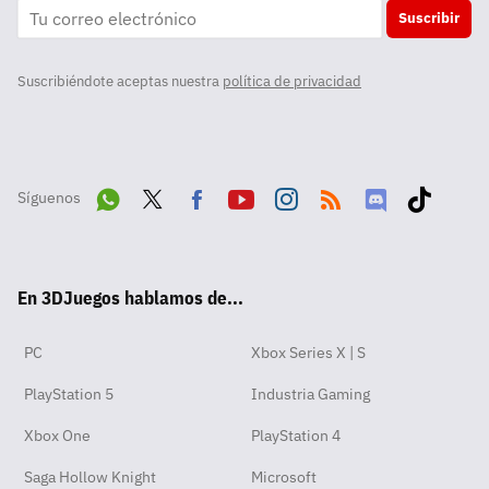
Suscribir
Suscribiéndote aceptas nuestra
política de privacidad
Síguenos
Wha
Twit
Fac
Yout
Inst
RSS
Disc
Tikt
tsA
ter
ebo
ube
agra
ord
ok
En 3DJuegos hablamos de...
pp
ok
m
PC
Xbox Series X | S
PlayStation 5
Industria Gaming
Xbox One
PlayStation 4
Saga Hollow Knight
Microsoft