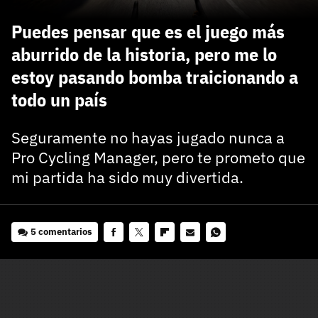
carácter inicial), pero no mayúsculas, espacios, tildes
¿Todavía no tienes cuenta?
o caracteres especiales.
Puedes pensar que es el juego más
He leído y acepto la
politica de privacidad y
aburrido de la historia, pero me lo
Regístrate gratis
de participación
estoy pasando bomba traicionando a
Registrarse en 3DJuegos
todo un país
El inicio de sesión con Facebook ya no está
Seguramente no hayas jugado nunca a
disponible, pero puedes seguir usando tu cuenta
Pro Cycling Manager, pero te prometo que
de 3DJuegos:
Entra con Google
mi partida ha sido muy divertida.
Recupera tu acceso con Facebook
¿Ya tienes cuenta?
5 comentarios
Facebook
Twitter
Flipboard
E-
Whatsapp
Entra en 3DJuegos
mail