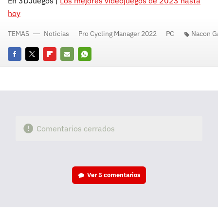
En 3DJuegos |
Los mejores videojuegos de 2023 hasta
hoy
TEMAS
Noticias
Pro Cycling Manager 2022
PC
Nacon 
Facebook
Twitter
Flipboard
E-
Whatsapp
mail
Comentarios cerrados
Ver
5 comentarios