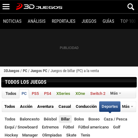
NOTICIAS
ANÁLISIS
REPORTAJES
JUEGOS
GUÍAS
TOP 100
3DJuegos
/
PC
/
Juegos PC
/
Juegos de billar (PC) a la venta
TODOS LOS JUEGOS
Todos
PC
PS5
PS4
XSeries
XOne
Switch 2
Más
Todos
Acción
Aventura
Casual
Conducción
Deportes
Más
Todos
Baloncesto
Béisbol
Billar
Bolos
Boxeo
Caza / Pesca
Esquí / Snowboard
Extremos
Fútbol
Fútbol americano
Golf
Hockey
Manager
Olimpiadas
Skate
Tenis