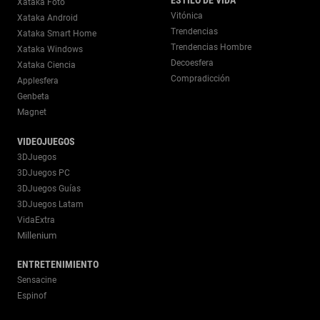
Xataka Foto
Vitónica
Xataka Android
Trendencias
Xataka Smart Home
Trendencias Hombre
Xataka Windows
Decoesfera
Xataka Ciencia
Compradicción
Applesfera
Genbeta
Magnet
VIDEOJUEGOS
3DJuegos
3DJuegos PC
3DJuegos Guías
3DJuegos Latam
VidaExtra
Millenium
ENTRETENIMIENTO
Sensacine
Espinof