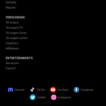
Genbeta
Magnet
VIDEOJUEGOS
3DJuegos
3DJuegos PC
3DJuegos Guías
3DJuegos Latam
VidaExtra
Millenium
ENTRETENIMIENTO
Sensacine
Espinof
Discord
TikTok
YouTube
Facebook
Twitter
Instagram