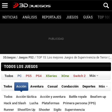
NOTICIAS
ANÁLISIS
REPORTAJES
JUEGOS
GUÍAS
TOP 100
3DJuegos
/
Juegos PS2
/
TOP 15: Los mejores Juegos de Supervivencia de Terror (PS2)
TODOS LOS JUEGOS
Todos
PC
PS5
PS4
XSeries
XOne
Switch 2
Más
Todos
Acción
Aventura
Casual
Conducción
Deportes
Más
Todos
Acción táctica
Acción y aventura
Battle royale
Beat'em up
Hack and Slash
Lucha
Plataformas
Primera persona (FPS)
Runner
Shoot'Em Up
Shooter
Sigilo
Supervivencia