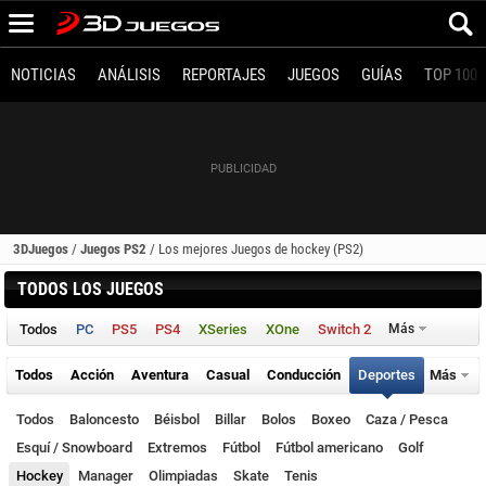
NOTICIAS
ANÁLISIS
REPORTAJES
JUEGOS
GUÍAS
TOP 100
3DJuegos
/
Juegos PS2
/
Los mejores Juegos de hockey (PS2)
TODOS LOS JUEGOS
Todos
PC
PS5
PS4
XSeries
XOne
Switch 2
Más
Todos
Acción
Aventura
Casual
Conducción
Deportes
Más
Todos
Baloncesto
Béisbol
Billar
Bolos
Boxeo
Caza / Pesca
Esquí / Snowboard
Extremos
Fútbol
Fútbol americano
Golf
Hockey
Manager
Olimpiadas
Skate
Tenis