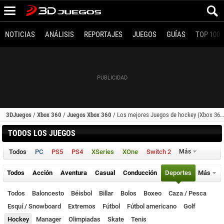
NOTICIAS
ANÁLISIS
REPORTAJES
JUEGOS
GUÍAS
TOP 100
3DJuegos
/
Xbox 360
/
Juegos Xbox 360
/
Los mejores Juegos de hockey (Xbox 360)
TODOS LOS JUEGOS
Todos
PC
PS5
PS4
XSeries
XOne
Switch 2
Más
Todos
Acción
Aventura
Casual
Conducción
Deportes
Más
Todos
Baloncesto
Béisbol
Billar
Bolos
Boxeo
Caza / Pesca
Esquí / Snowboard
Extremos
Fútbol
Fútbol americano
Golf
Hockey
Manager
Olimpiadas
Skate
Tenis