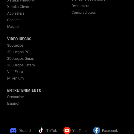
Xataka Windows
Decoesfera
Xataka Ciencia
Compradicción
Applesfera
Genbeta
Magnet
VIDEOJUEGOS
3DJuegos
3DJuegos PC
3DJuegos Guías
3DJuegos Latam
VidaExtra
Millenium
ENTRETENIMIENTO
Sensacine
Espinof
Discord
TikTok
YouTube
Facebook