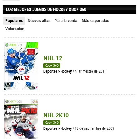
LOS MEJORES JUEGOS DE HOCKEY XBOX 360
Populares
Nuevas altas
Ya a la venta
Más esperados
Valoración
NHL 12
Xbox 360
Deportes
>
Hockey
/ 4º trimestre de 2011
NHL 2K10
Xbox 360
Deportes
>
Hockey
/ 18 de septiembre de 2009