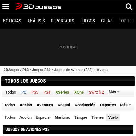
NOTICIAS
ANÁLISIS
REPORTAJES
JUEGOS
GUÍAS
TOP 100
3DJuegos
/
PS3
/
Juegos PS3
/
Juegos de Aviones (PS3) a la venta
TODOS LOS JUEGOS
Todos
PC
PS5
PS4
XSeries
XOne
Switch 2
Más
Todos
Acción
Aventura
Casual
Conducción
Deportes
Más
Todos
Acción
Espacial
Marítimo
Tanque
Trenes
Vuelo
JUEGOS DE AVIONES PS3