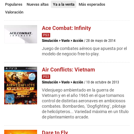
Populares
Nuevas altas
Ya a la venta
Más esperados
Valoración
Ace Combat: Infinity
PS3
Simulación
>
Vuelo
>
Acción
/ 28 de mayo de 2014
Juego de combates aéreos que apuesta por el
modelo de negocio free-to-play.
Air Conflicts: Vietnam
PS3
Simulación
>
Vuelo
>
Acción
/ 10 de octubre de 2013
Videojuego ambientado en la guerra de
Vietnam y en el año 1965 en el que tomamos
control de distintas aeronaves en ambiciosos
combates. Bombardeo, `Dogfighting´, pilotaje
de helicópteros... Variedad máxima en un título
de planteamiento arcade.
Dare to Fly