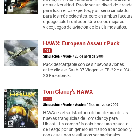
de su diversidad. Puede ser un divertido arcade
para los menos expertos, y un serio simulador
para los más exigentes, pero en ambas facetas
el juego sale triunfador. Uno de los mejores
videojuegos de aviación de los últimos años.
HAWX: European Assault Pack
PS3
Simulación
>
Vuelo
/ 23 de abril de 2009
Pack descargable con seis nuevos aviones,
entre ellos, el Saab-37 Viggen, el FB-22 o el XA-
20 Razorback.
Tom Clancy's HAWX
PS3
Simulación
>
Vuelo
>
Acción
/ 5 de marzo de 2009
HAWX es el satisfactorio debut de una de las
nuevas franquicias de Tom Clancy para
Ubisoft. La compañía gala hace una apuesta
de riesgo por un género en franco abandono, y
consigue unos resultados sensacionales.