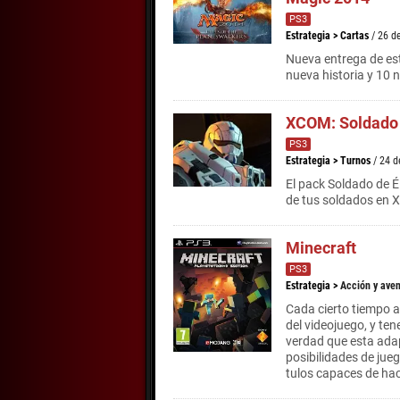
PS3
Estrategia
>
Cartas
/ 26 d
Nueva entrega de est
nueva historia y 10 
XCOM: Soldado 
PS3
Estrategia
>
Turnos
/ 24 
El pack Soldado de É
de tus soldados en
Minecraft
PS3
Estrategia
>
Acción y ave
Cada cierto tiempo a
del videojuego, y te
verdad que esta adap
posibilidades de jueg
tulos capaces de hac