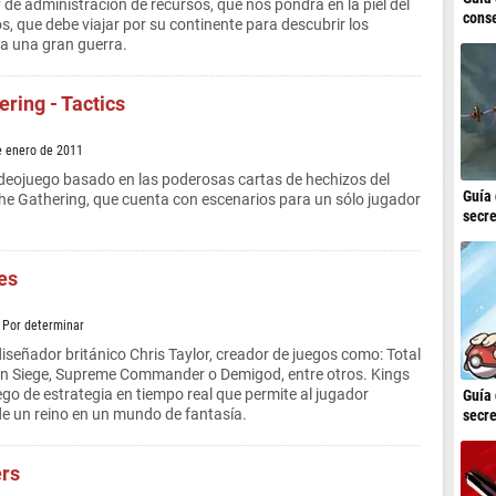
y de administración de recursos, que nos pondrá en la piel del
conse
s, que debe viajar por su continente para descubrir los
ra una gran guerra.
ering - Tactics
e enero de 2011
deojuego basado en las poderosas cartas de hechizos del
Guía 
he Gathering, que cuenta con escenarios para un sólo jugador
secre
es
/ Por determinar
iseñador británico Chris Taylor, creador de juegos como: Total
on Siege, Supreme Commander o Demigod, entre otros. Kings
ego de estrategia en tiempo real que permite al jugador
Guía 
 de un reino en un mundo de fantasía.
secre
ers