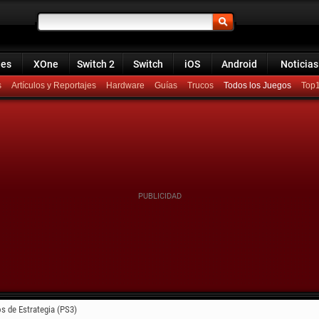
ies
XOne
Switch 2
Switch
iOS
Android
Noticias
s
Artículos y Reportajes
Hardware
Guías
Trucos
Todos los Juegos
Top
s de Estrategia (PS3)