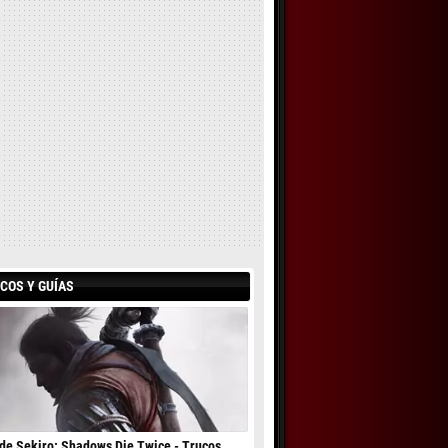
COS Y GUÍAS
de Sekiro: Shadows Die Twice - Trucos,