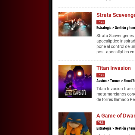
Strata Scaveng
PS3
Estrategia
>
Gestión y tem
Strata Scavenger es
apocalíptico inspira
pone al control de u
post-apocalíptico en
Titan Invasion
PS3
Acción
>
Turnos
>
Shoot'
Titan Invasion trae c
matamarcianos conoci
de torres llamado Re
A Game of Dwa
PS3
Estrategia
>
Gestión y tem