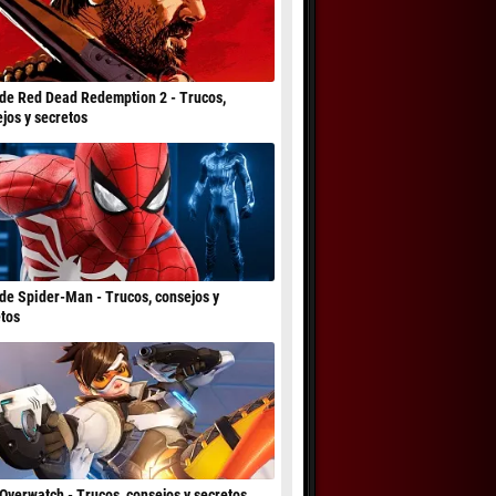
de Red Dead Redemption 2 - Trucos,
jos y secretos
de Spider-Man - Trucos, consejos y
tos
Overwatch - Trucos, consejos y secretos