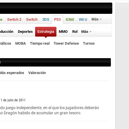
ne
Switch 2
Switch
3DS
PS3
X360
Wii U
Más
ducción
Deportes
Estrategia
MMO
Rol
Más
máticos
MOBA
Tiempo real
Tower Defense
Turnos
3
Más esperados
Valoración
 1 de julio de 2011
tido juego independiente, en el que los jugadores deberán
so Dragón habido de acumular un gran tesoro.