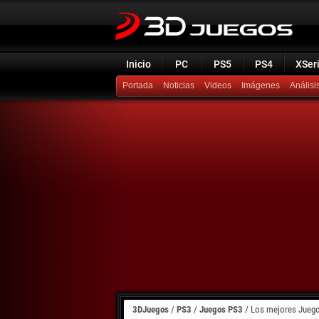
Inicio
PC
PS5
PS4
XSer
Portada
Noticias
Videos
Imágenes
Análisi
3DJuegos
/
PS3
/
Juegos PS3
/
Los mejores Juego