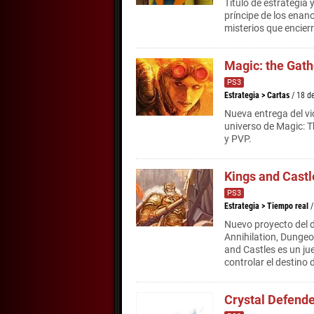
Título de estrategia 
príncipe de los enano
misterios que encier
Magic: the Gath
PS3
Estrategia
>
Cartas
/ 18 d
Nueva entrega del vi
universo de Magic: T
y PVP.
Kings and Castl
PS3
Estrategia
>
Tiempo real
Nuevo proyecto del d
Annihilation, Dunge
and Castles es un ju
controlar el destino
Crystal Defend