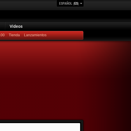
ESPAÑOL (
ES
)
Videos
100
Lanzamientos