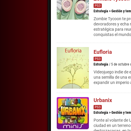
PS3
Estrategia
>
Gestión y tem
Zombie Tycoon te pr
devoradores y echa 
estratégica para reu
conquistas el mundo
Eufloria
PS3
Estrategia
/ 5 de octubre
Videojuego indie de 
una semilla de una e
expandir un imperio 
Urbanix
PS3
Estrategia
>
Gestión y tem
Ponte al volante de 
ciudad en un terreno
destrozacasas, en t