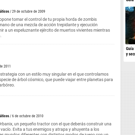
áticos
/ 29 de octubre de 2009
opone tomar el control de tu propia horda de zombis
mano de una mezcla de acción trepidante y ejecución
nir a un espeluznante ejército de muertos vivientes mientras
.
Guía 
y sec
 de 2011
estrategia con un estilo muy singular en el que controlamos
specie de árbol cósmico, que puede viajar entre planetas para
arbóreo.
áticos
/ 6 de octubre de 2010
Urbanix, un pequeño tractor con el que deberás construir una
 vacío. Evita a tus enemigos y atrapa y ahuyenta a los
res mundos diferentes con distintos modos de juego con un