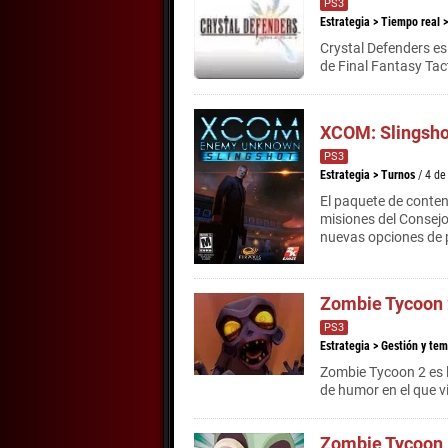
PS3
Estrategia
>
Tiempo real
Crystal Defenders es
de Final Fantasy Tac
XCOM: Slingsho
PS3
Estrategia
>
Turnos
/ 4 d
El paquete de conten
misiones del Consejo
nuevas opciones de 
Zombie Tycoon 
PS3
Estrategia
>
Gestión y tem
Zombie Tycoon 2 es l
de humor en el que vi
Zombie Tycoon