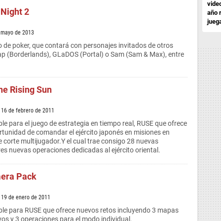
vide
 Night 2
año 
jueg
e mayo de 2013
o de poker, que contará con personajes invitados de otros
ap (Borderlands), GLaDOS (Portal) o Sam (Sam & Max), entre
he Rising Sun
 16 de febrero de 2011
e para el juego de estrategia en tiempo real, RUSE que ofrece
ortunidad de comandar el ejército japonés en misiones en
e corte multijugador.Y el cual trae consigo 28 nuevas
es nuevas operaciones dedicadas al ejército oriental.
mera Pack
/ 19 de enero de 2011
le para RUSE que ofrece nuevos retos incluyendo 3 mapas
vos y 3 operaciones para el modo individual.