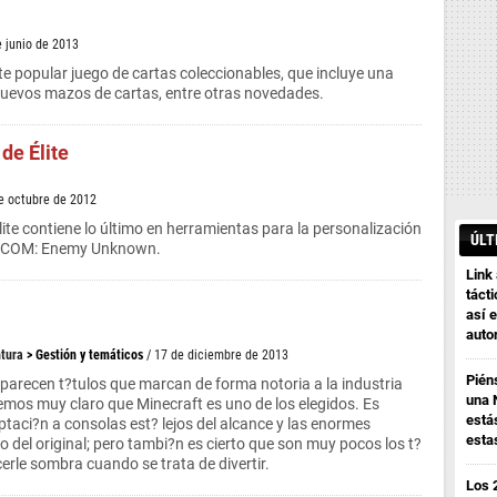
e junio de 2013
e popular juego de cartas coleccionables, que incluye una
nuevos mazos de cartas, entre otras novedades.
de Élite
de octubre de 2012
lite contiene lo último en herramientas para la personalización
ÚLT
 XCOM: Enemy Unknown.
Link
tácti
así e
auto
ntura
>
Gestión y temáticos
/ 17 de diciembre de 2013
Pién
parecen t?tulos que marcan de forma notoria a la industria
una 
nemos muy claro que Minecraft es uno de los elegidos. Es
está
taci?n a consolas est? lejos del alcance y las enormes
esta
o del original; pero tambi?n es cierto que son muy pocos los t?
erle sombra cuando se trata de divertir.
Los 