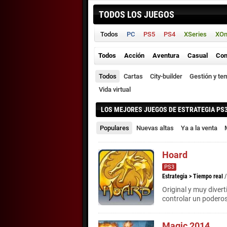
TODOS LOS JUEGOS
Todos
PC
PS5
PS4
XSeries
XO
Todos
Acción
Aventura
Casual
Con
Todos
Cartas
City-builder
Gestión y te
Vida virtual
LOS MEJORES JUEGOS DE ESTRATEGIA PS
Populares
Nuevas altas
Ya a la venta
Hoard
PS3
Estrategia
>
Tiempo real
/
Original y muy diver
controlar un podero
Magic 2014