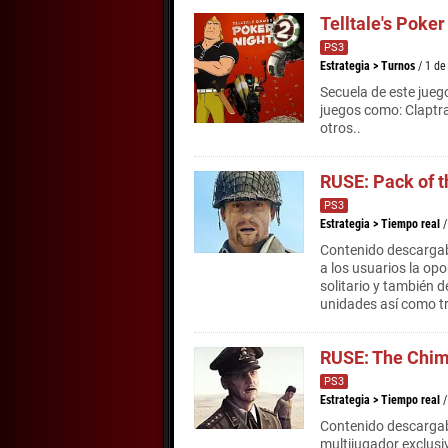
Telltale's Poker
PS3
Estrategia
>
Turnos
/ 1 d
Secuela de este jueg
juegos como: Claptr
otros..
RUSE: Pack of t
PS3
Estrategia
>
Tiempo real
/
Contenido descargabl
a los usuarios la op
solitario y también d
unidades así como tr
RUSE: The Chi
PS3
Estrategia
>
Tiempo real
Contenido descargab
multijugador exclusi