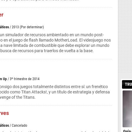
er
áticos
/ 2013 (Por determinar)
 un simulador de recursos ambientado en un mundo post-
do en el juego de flash llamado MotherLoad. El videojuego nos
na nave limitada de combustible que debe explorar un mundo
 busca de recursos para traerlos de vuelta a la base.
Em Up
/ 3º trimestre de 2014
TRU
onsigo dos juegos totalmente distintos entre sí: un frenético
do como Titan Attacks!, y un título de estrategia y defensa
venge of the Titans.
rves
áticos
/ Cancelado
Guía 