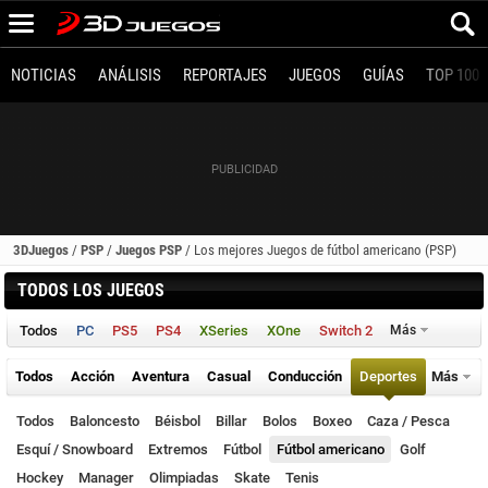
NOTICIAS
ANÁLISIS
REPORTAJES
JUEGOS
GUÍAS
TOP 100
3DJuegos
/
PSP
/
Juegos PSP
/
Los mejores Juegos de fútbol americano (PSP)
TODOS LOS JUEGOS
Todos
PC
PS5
PS4
XSeries
XOne
Switch 2
Más
Todos
Acción
Aventura
Casual
Conducción
Deportes
Más
Todos
Baloncesto
Béisbol
Billar
Bolos
Boxeo
Caza / Pesca
Esquí / Snowboard
Extremos
Fútbol
Fútbol americano
Golf
Hockey
Manager
Olimpiadas
Skate
Tenis