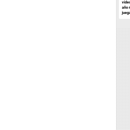
vide
año 
jueg