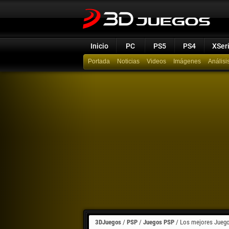
Inicio
PC
PS5
PS4
XSer
Portada
Noticias
Videos
Imágenes
Análisi
3DJuegos
/
PSP
/
Juegos PSP
/
Los mejores Juego