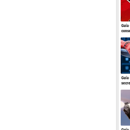
Guía 
conse
Guía 
secre
Guía 