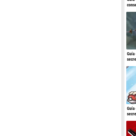
conse
Guía 
secre
Guía 
secre