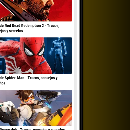
de Red Dead Redemption 2 - Trucos,
jos y secretos
de Spider-Man - Trucos, consejos y
tos
Overwatch - Trucos, consejos y secretos