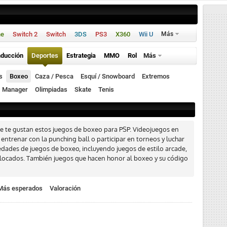
ne
Switch 2
Switch
3DS
PS3
X360
Wii U
Más
ducción
Deportes
Estrategia
MMO
Rol
Más
s
Boxeo
Caza / Pesca
Esquí / Snowboard
Extremos
Manager
Olimpiadas
Skate
Tenis
que te gustan estos juegos de boxeo para PSP. Videojuegos en
l, entrenar con la punching ball o participar en torneos y luchar
edades de juegos de boxeo, incluyendo juegos de estilo arcade,
 alocados. También juegos que hacen honor al boxeo y su código
Más esperados
Valoración