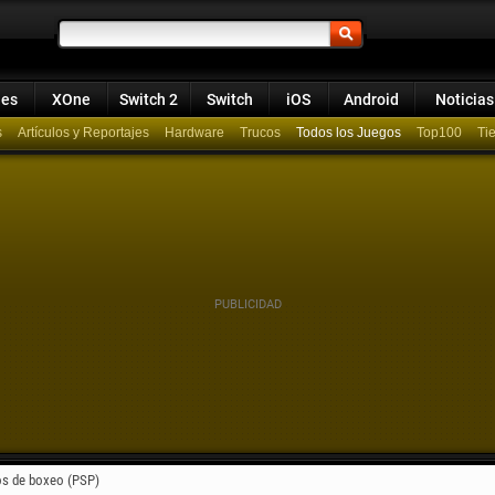
ies
XOne
Switch 2
Switch
iOS
Android
Noticias
s
Artículos y Reportajes
Hardware
Trucos
Todos los Juegos
Top100
s de boxeo (PSP)