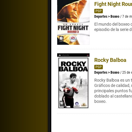
Fight Night Rou
PSP
Deportes
>
Boxeo
/ 7 de 
El mundo del boxeo 
episodio de la serie 
Rocky Balboa
PSP
Deportes
>
Boxeo
/ 25 de
Rocky Balboa es un t
Gráficos de calidad,
principales puntos fu
doblado al castellan
boxeo.