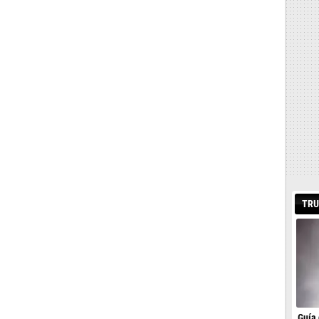
TRU
Guía 