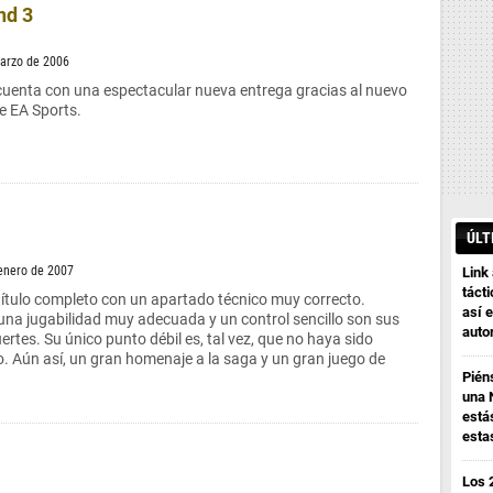
nd 3
marzo de 2006
cuenta con una espectacular nueva entrega gracias al nuevo
de EA Sports.
ÚLT
 enero de 2007
Link
tácti
ítulo completo con un apartado técnico muy correcto.
así e
 una jugabilidad muy adecuada y un control sencillo son sus
auto
ertes. Su único punto débil es, tal vez, que no haya sido
o. Aún así, un gran homenaje a la saga y un gran juego de
Pién
una 
está
esta
Los 