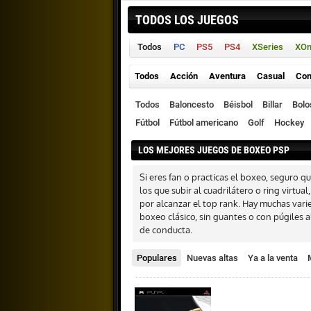
TODOS LOS JUEGOS
Todos
PC
PS5
PS4
XSeries
XO
Todos
Acción
Aventura
Casual
Con
Todos
Baloncesto
Béisbol
Billar
Bolo
Fútbol
Fútbol americano
Golf
Hockey
LOS MEJORES JUEGOS DE BOXEO PSP
Si eres fan o practicas el boxeo, seguro 
los que subir al cuadrilátero o ring virtua
por alcanzar el top rank. Hay muchas vari
boxeo clásico, sin guantes o con púgiles
de conducta.
Populares
Nuevas altas
Ya a la venta