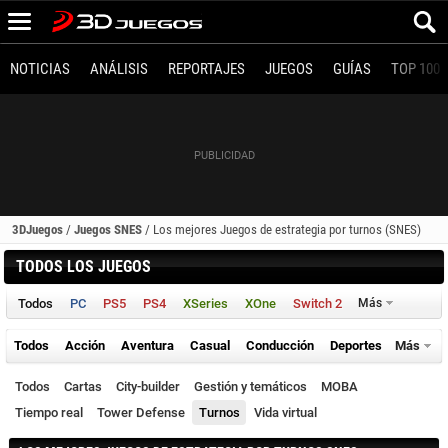
NOTICIAS
ANÁLISIS
REPORTAJES
JUEGOS
GUÍAS
TOP 100
3DJuegos
/
Juegos SNES
/
Los mejores Juegos de estrategia por turnos (SNES)
TODOS LOS JUEGOS
Todos
PC
PS5
PS4
XSeries
XOne
Switch 2
Más
Todos
Acción
Aventura
Casual
Conducción
Deportes
Más
Todos
Cartas
City-builder
Gestión y temáticos
MOBA
Tiempo real
Tower Defense
Turnos
Vida virtual