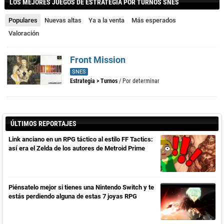
LOS MEJORES JUEGOS DE ESTRATEGIA POR TURNOS SNES
Populares
Nuevas altas
Ya a la venta
Más esperados
Valoración
Front Mission
SNES
Estrategia
>
Turnos
/ Por determinar
ÚLTIMOS REPORTAJES
Link anciano en un RPG táctico al estilo FF Tactics:
así era el Zelda de los autores de Metroid Prime
Piénsatelo mejor si tienes una Nintendo Switch y te
estás perdiendo alguna de estas 7 joyas RPG