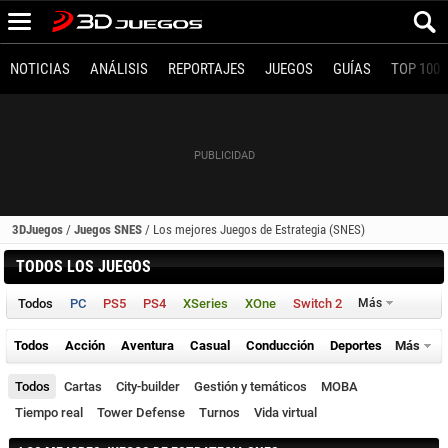
NOTICIAS
ANÁLISIS
REPORTAJES
JUEGOS
GUÍAS
TOP 100
3DJuegos
/
Juegos SNES
/
Los mejores Juegos de Estrategia (SNES)
TODOS LOS JUEGOS
Todos
PC
PS5
PS4
XSeries
XOne
Switch 2
Más
Todos
Acción
Aventura
Casual
Conducción
Deportes
Más
Todos
Cartas
City-builder
Gestión y temáticos
MOBA
Tiempo real
Tower Defense
Turnos
Vida virtual