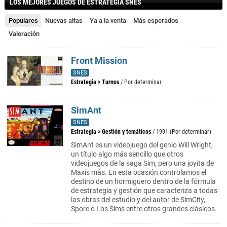
LOS MEJORES JUEGOS DE ESTRATEGIA SNES
Populares
Nuevas altas
Ya a la venta
Más esperados
Valoración
Front Mission
SNES
Estrategia
>
Turnos
/ Por determinar
SimAnt
SNES
Estrategia
>
Gestión y temáticos
/ 1991 (Por determinar)
SimAnt es un videojuego del genio Will Wright,
un título algo más sencillo que otros
videojuegos de la saga Sim, pero una joyita de
Maxis más. En esta ocasión controlamos el
destino de un hormiguero dentro de la fórmula
de estrategia y gestión que caracteriza a todas
las obras del estudio y del autor de SimCity,
Spore o Los Sims entre otros grandes clásicos.