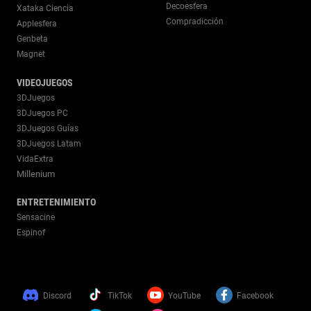
Decoesfera
Xataka Ciencia
Compradicción
Applesfera
Genbeta
Magnet
VIDEOJUEGOS
3DJuegos
3DJuegos PC
3DJuegos Guías
3DJuegos Latam
VidaExtra
Millenium
ENTRETENIMIENTO
Sensacine
Espinof
Discord
TikTok
YouTube
Facebook