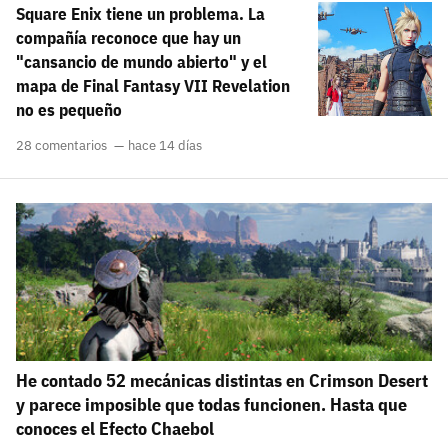
Square Enix tiene un problema. La
carácter inicial), pero no mayúsculas, espacios, tildes
¿Todavía no tienes cuenta?
o caracteres especiales.
compañía reconoce que hay un
"cansancio de mundo abierto" y el
He leído y acepto la
politica de privacidad y
Regístrate gratis
mapa de Final Fantasy VII Revelation
de participación
no es pequeño
Registrarse en 3DJuegos
28 comentarios
hace 14 días
El inicio de sesión con Facebook ya no está
disponible, pero puedes seguir usando tu cuenta
de 3DJuegos:
Entra con Google
Recupera tu acceso con Facebook
¿Ya tienes cuenta?
He contado 52 mecánicas distintas en Crimson Desert
Entra en 3DJuegos
y parece imposible que todas funcionen. Hasta que
conoces el Efecto Chaebol