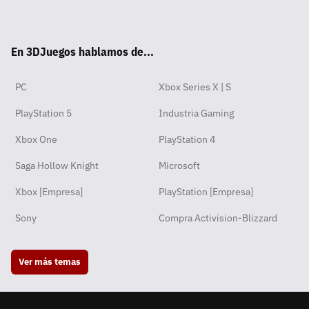
Wha
Twit
Fac
Yout
Inst
RSS
Disc
Tikt
tsA
ter
ebo
ube
agra
ord
ok
En 3DJuegos hablamos de...
pp
ok
m
PC
Xbox Series X | S
PlayStation 5
Industria Gaming
Xbox One
PlayStation 4
Saga Hollow Knight
Microsoft
Xbox [Empresa]
PlayStation [Empresa]
Sony
Compra Activision-Blizzard
Ver más temas