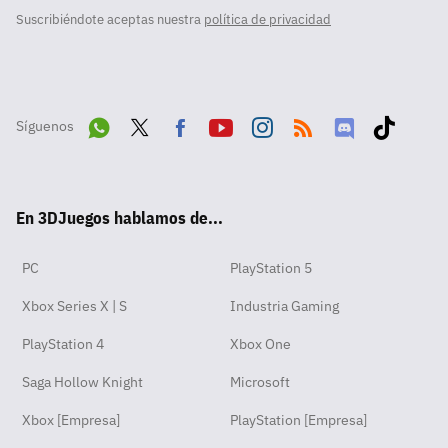
Suscribiéndote aceptas nuestra
política de privacidad
Síguenos
Wha
Twit
Fac
Yout
Inst
RSS
Disc
Tikt
tsA
ter
ebo
ube
agra
ord
ok
En 3DJuegos hablamos de...
pp
ok
m
PC
PlayStation 5
Xbox Series X | S
Industria Gaming
PlayStation 4
Xbox One
Saga Hollow Knight
Microsoft
Xbox [Empresa]
PlayStation [Empresa]