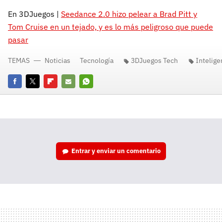
En 3DJuegos |
Seedance 2.0 hizo pelear a Brad Pitt y
Tom Cruise en un tejado, y es lo más peligroso que puede
pasar
TEMAS
Noticias
Tecnología
3DJuegos Tech
Inteligen
Facebook
Twitter
Flipboard
E-
Whatsapp
mail
Entrar y enviar un comentario