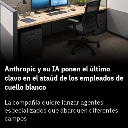
carácter inicial), pero no mayúsculas, espacios, tildes
¿Todavía no tienes cuenta?
o caracteres especiales.
He leído y acepto la
politica de privacidad y
Regístrate gratis
de participación
Registrarse en 3DJuegos
El inicio de sesión con Facebook ya no está
disponible, pero puedes seguir usando tu cuenta
de 3DJuegos:
Entra con Google
Anthropic y su IA ponen el último
Recupera tu acceso con Facebook
clavo en el ataúd de los empleados de
cuello blanco
¿Ya tienes cuenta?
La compañía quiere lanzar agentes
Entra en 3DJuegos
especializados que abarquen diferentes
campos