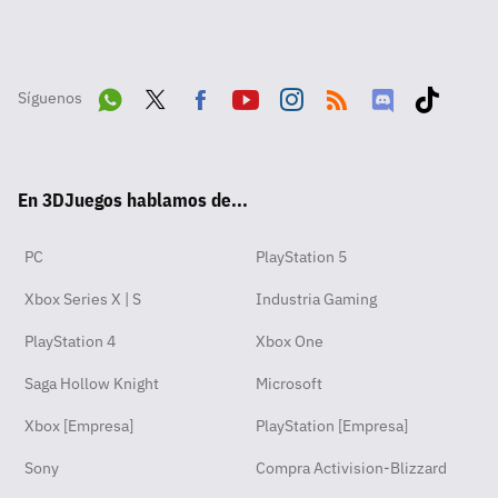
Síguenos
Wha
Twit
Fac
Yout
Inst
RSS
Disc
Tikt
tsA
ter
ebo
ube
agra
ord
ok
En 3DJuegos hablamos de...
pp
ok
m
PC
PlayStation 5
Xbox Series X | S
Industria Gaming
PlayStation 4
Xbox One
Saga Hollow Knight
Microsoft
Xbox [Empresa]
PlayStation [Empresa]
Sony
Compra Activision-Blizzard