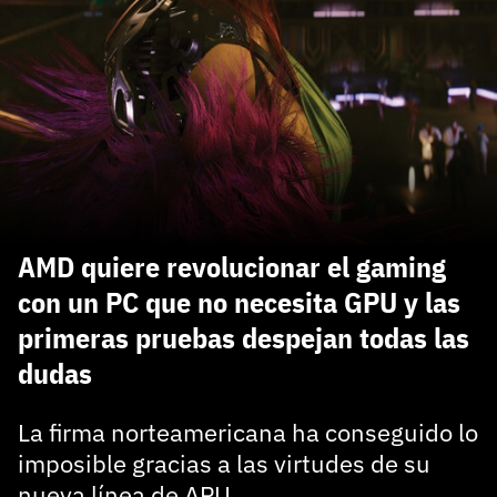
carácter inicial), pero no mayúsculas, espacios, tildes
¿Todavía no tienes cuenta?
o caracteres especiales.
He leído y acepto la
politica de privacidad y
Regístrate gratis
de participación
Registrarse en 3DJuegos
El inicio de sesión con Facebook ya no está
disponible, pero puedes seguir usando tu cuenta
de 3DJuegos:
Entra con Google
AMD quiere revolucionar el gaming
Recupera tu acceso con Facebook
con un PC que no necesita GPU y las
primeras pruebas despejan todas las
¿Ya tienes cuenta?
dudas
Entra en 3DJuegos
La firma norteamericana ha conseguido lo
imposible gracias a las virtudes de su
nueva línea de APU