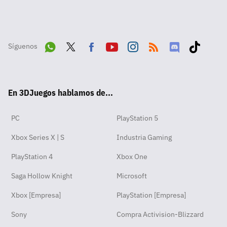
Síguenos
Wha
Twit
Fac
Yout
Inst
RSS
Disc
Tikt
tsA
ter
ebo
ube
agra
ord
ok
En 3DJuegos hablamos de...
pp
ok
m
PC
PlayStation 5
Xbox Series X | S
Industria Gaming
PlayStation 4
Xbox One
Saga Hollow Knight
Microsoft
Xbox [Empresa]
PlayStation [Empresa]
Sony
Compra Activision-Blizzard