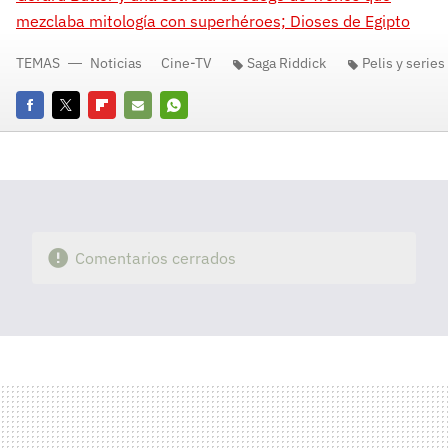
mezclaba mitología con superhéroes; Dioses de Egipto
TEMAS
Noticias
Cine-TV
Saga Riddick
Pelis y series
Facebook
Twitter
Flipboard
E-
Whatsapp
mail
Comentarios cerrados