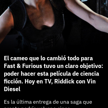
carácter inicial), pero no mayúsculas, espacios, tildes
¿Todavía no tienes cuenta?
o caracteres especiales.
He leído y acepto la
politica de privacidad y
Regístrate gratis
de participación
Registrarse en 3DJuegos
El inicio de sesión con Facebook ya no está
disponible, pero puedes seguir usando tu cuenta
de 3DJuegos:
Entra con Google
El cameo que lo cambió todo para
Recupera tu acceso con Facebook
Fast & Furious tuvo un claro objetivo:
poder hacer esta película de ciencia
¿Ya tienes cuenta?
ficción. Hoy en TV, Riddick con Vin
Diesel
Entra en 3DJuegos
Es la última entrega de una saga que