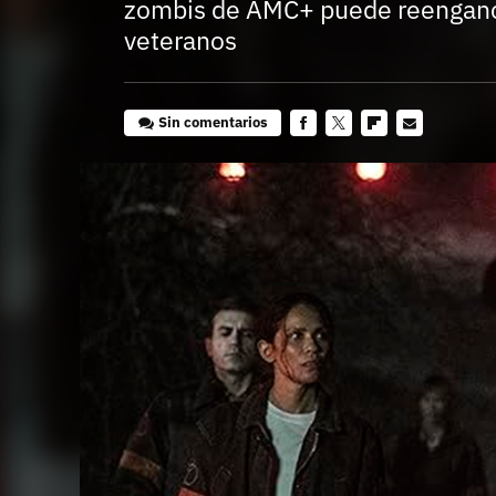
zombis de AMC+ puede reenganc
veteranos
Sin comentarios
Facebook
Twitter
Flipboard
E-
mail