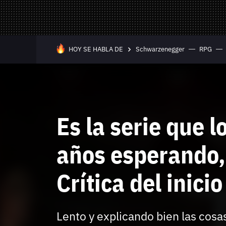
Mandos y Joyst
Selección
Todo hardware
Trivia
Juegos Online
HOY SE HABLA DE
Schwarzenegger
RPG
—
Equipo editorial
Contacta con nosotros
Es la serie que 
años esperando,
Crítica del inic
Whatsapp
Twitch
TikTok
Instagram
Facebook
Twitter
YouTube
RSS
Discord
Lento y explicando bien las cosas