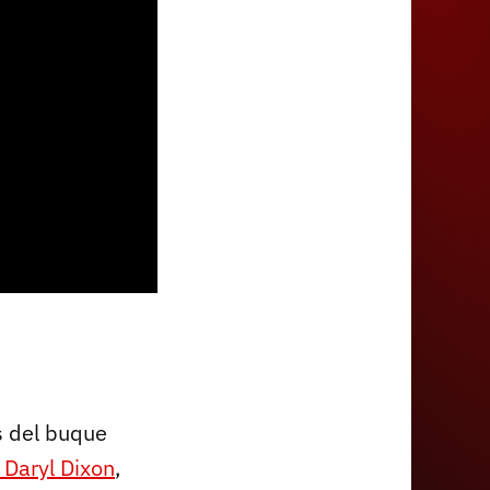
 del buque
Daryl Dixon
,