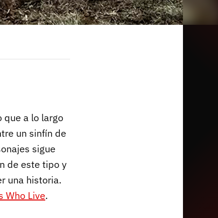
o que a lo largo
re un sinfín de
sonajes sigue
n de este tipo y
 una historia.
s Who Live
.