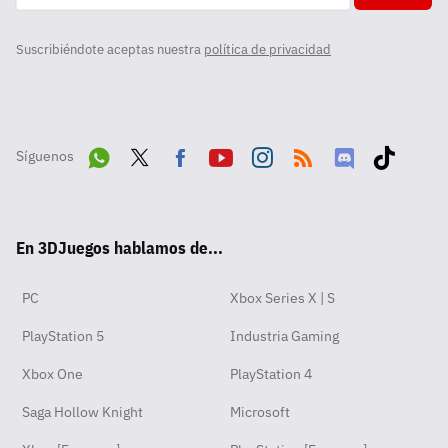
Suscribiéndote aceptas nuestra
política de privacidad
Síguenos
Wha
Twit
Fac
Yout
Inst
RSS
Disc
Tikt
tsA
ter
ebo
ube
agra
ord
ok
En 3DJuegos hablamos de...
pp
ok
m
PC
Xbox Series X | S
PlayStation 5
Industria Gaming
Xbox One
PlayStation 4
Saga Hollow Knight
Microsoft