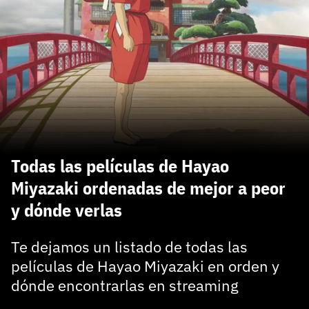
carácter inicial), pero no mayúsculas, espacios, tildes
¿Todavía no tienes cuenta?
o caracteres especiales.
He leído y acepto la
politica de privacidad y
Regístrate gratis
de participación
Registrarse en 3DJuegos
El inicio de sesión con Facebook ya no está
disponible, pero puedes seguir usando tu cuenta
de 3DJuegos:
Entra con Google
Todas las películas de Hayao
Recupera tu acceso con Facebook
Miyazaki ordenadas de mejor a peor
y dónde verlas
¿Ya tienes cuenta?
Te dejamos un listado de todas las
Entra en 3DJuegos
películas de Hayao Miyazaki en orden y
dónde encontrarlas en streaming