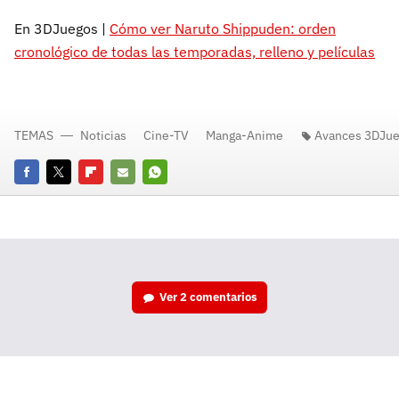
En 3DJuegos |
Cómo ver Naruto Shippuden: orden
cronológico de todas las temporadas, relleno y películas
TEMAS
Noticias
Cine-TV
Manga-Anime
Avances 3DJu
Facebook
Twitter
Flipboard
E-
Whatsapp
mail
Ver
2 comentarios